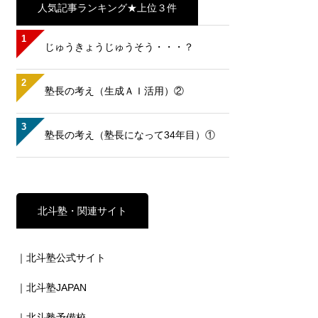
人気記事ランキング★上位３件
1
じゅうきょうじゅうそう・・・？
2
塾長の考え（生成ＡＩ活用）②
3
塾長の考え（塾長になって34年目）①
北斗塾・関連サイト
｜北斗塾公式サイト
｜北斗塾JAPAN
｜北斗塾予備校