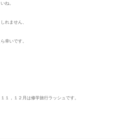
さいね。
もしれません、
たら幸いです。
、１１，１２月は修学旅行ラッシュです。