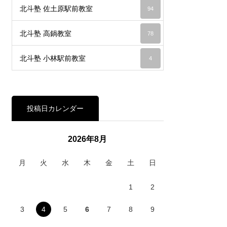
北斗塾 佐土原駅前教室
94
北斗塾 高鍋教室
78
北斗塾 小林駅前教室
4
投稿日カレンダー
2026年8月
月
火
水
木
金
土
日
1
2
3
4
5
6
7
8
9