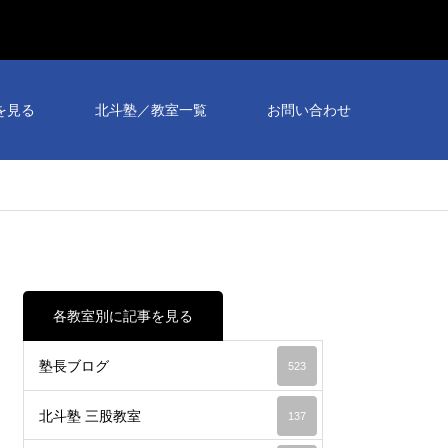
を見る
北斗塾／教室一覧
お問い合わせ
各教室別に記事を見る
塾長ブログ
523
北斗塾 三股教室
137