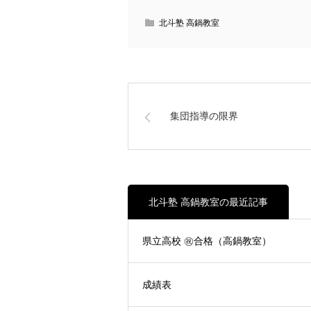
北斗塾 高鍋教室
集団指導の限界
北斗塾 高鍋教室の最近記事
県立高校 ㊗合格（高鍋教室）
成績表