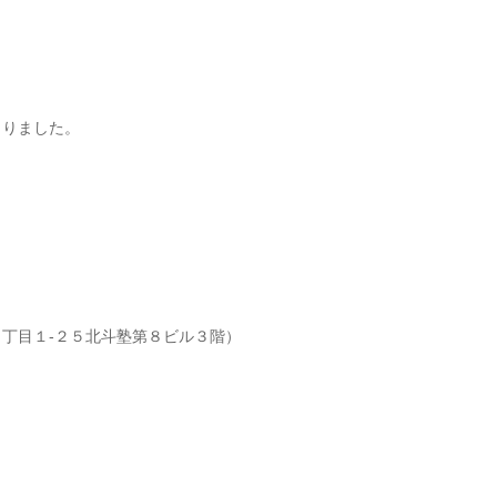
まりました。
丁目１-２５北斗塾第８ビル３階）