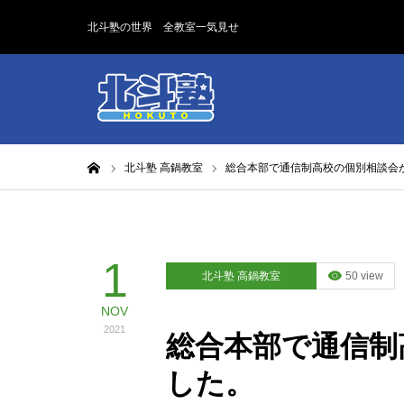
北斗塾の世界 全教室一気見せ
ホーム
北斗塾 高鍋教室
総合本部で通信制高校の個別相談会
1
北斗塾 高鍋教室
50 view
NOV
2021
総合本部で通信制
した。