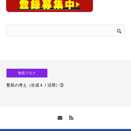
塾長ブログ
塾長の考え（生成ＡＩ活用）③