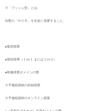
※「プッシュ型」とは、
自塾の「やり方」を生徒に強要すること。
●集団授業
●個別指導（１vs１ または１vs２）
●映像授業がメインの塾
※予備校講師の収録授業
※予備校講師のオンライン授業
●（高校生であれば）自習がメインの塾