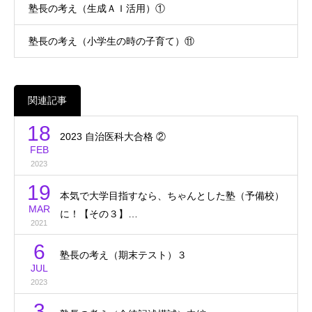
塾長の考え（生成ＡＩ活用）①
塾長の考え（小学生の時の子育て）⑪
関連記事
18
2023 自治医科大合格 ②
FEB
2023
19
本気で大学目指すなら、ちゃんとした塾（予備校）
MAR
に！【その３】…
2021
6
塾長の考え（期末テスト）３
JUL
2023
3