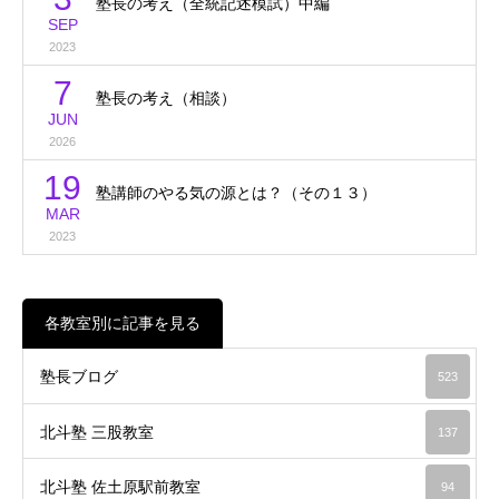
塾長の考え（全統記述模試）中編
SEP
2023
7
塾長の考え（相談）
JUN
2026
19
塾講師のやる気の源とは？（その１３）
MAR
2023
各教室別に記事を見る
塾長ブログ
523
北斗塾 三股教室
137
北斗塾 佐土原駅前教室
94