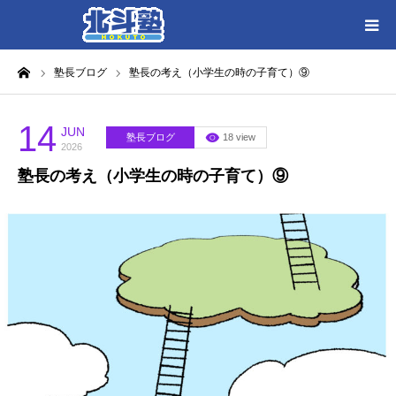
ーム
塾長ブログ
塾長の考え（小学生の時の子育て）⑨
HOME
各教室別に記事を見る
14
JUN
塾長ブログ
18 view
2026
塾長の考え（小学生の時の子育て）⑨
北斗塾／教室一覧
お問い合わせ