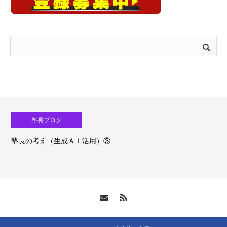
塾長ブログ
塾長の考え（生成ＡＩ活用）③