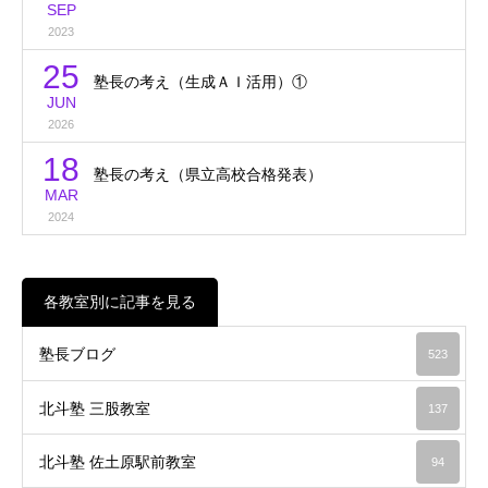
SEP
2023
25
塾長の考え（生成ＡＩ活用）①
JUN
2026
18
塾長の考え（県立高校合格発表）
MAR
2024
各教室別に記事を見る
塾長ブログ
523
北斗塾 三股教室
137
北斗塾 佐土原駅前教室
94