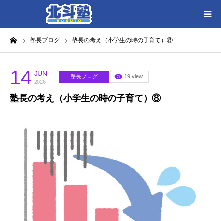
ーム
塾長ブログ
塾長の考え（小学生の時の子育て）⑧
HOME
各教室別に記事を見る
14
JUN
塾長ブログ
19 view
2026
塾長の考え（小学生の時の子育て）⑧
北斗塾／教室一覧
お問い合わせ