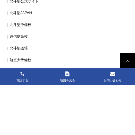
電話する
地図を見る
お問い合わせ
北斗塾 佐土原駅前教室
94
北斗塾 高鍋教室
78
北斗塾 小林駅前教室
4
投稿日カレンダー
2026年8月
月
火
水
木
金
土
日
1
2
3
4
5
6
7
8
9