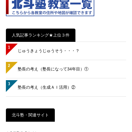
「間違い探しクイズ」というものがある。「Aと…
4
20 view
塾長ブログ
JUN
塾長の考え（塾長になって34年目）⑥
2026
●集団授業●「ＡＩ」の使用を強調●毎日塾に通う（自習）こと
を奨励●特定の教材…
各教室別に記事を見る
塾長ブログ
523
北斗塾 三股教室
137