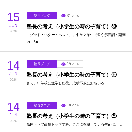
15
31 view
塾長ブログ
JUN
塾長の考え（小学生の時の子育て）⑩
2026
「グッド・ベター・ベスト」。中学２年生で習う形容詞・副詞
の、&n…
14
19 view
塾長ブログ
JUN
塾長の考え（小学生の時の子育て）⑨
2026
さて、中学校に進学した後。成績不振におちいる…
14
18 view
塾長ブログ
JUN
塾長の考え（小学生の時の子育て）⑧
2026
県内トップ高校トップ学科。ここに在籍している生徒は、…