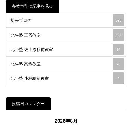
6
19 view
塾長ブログ
JUN
塾長の考え（塾長になって34年目）⑨
2026
「『ＡＩ』は人間の知能を超える」これがいつになるのか。
&nbsp…
6
20 view
塾長ブログ
JUN
塾長の考え（塾長になって34年目）⑧
2026
今から７年前と言うと、2019年くらいということか。（もし
かしたら2018年かも）…
6
14 view
塾長ブログ
JUN
塾長の考え（塾長になって34年目）⑦
2026