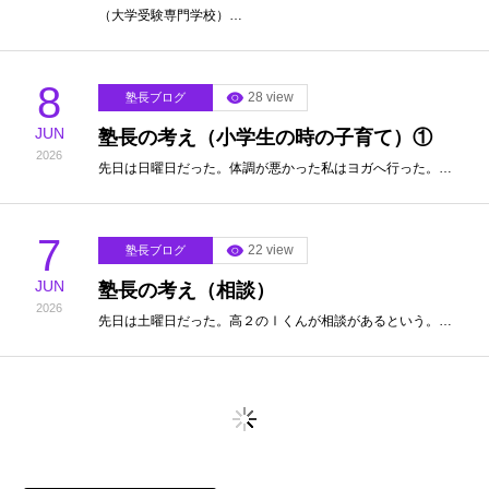
（大学受験専門学校）…
8
28 view
塾長ブログ
JUN
塾長の考え（小学生の時の子育て）①
2026
先日は日曜日だった。体調が悪かった私はヨガへ行った。…
7
22 view
塾長ブログ
JUN
塾長の考え（相談）
2026
先日は土曜日だった。高２のⅠくんが相談があるという。…
6
22 view
塾長ブログ
JUN
塾長の考え（指導者）
2026
私は指導者である。北斗塾や北斗塾予備校の塾長だ。…