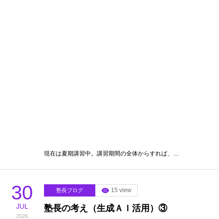
HOME
塾長ブログ
各教室別に記事を見る
最近の記事
北斗塾／教室一覧
4
6 view
塾長ブログ
お問い合わせ
AUG
塾長の考え（スーパーティーチャー）
2026
現在は夏期講習中。講習期間の全体からすれば、…
30
15 view
塾長ブログ
JUL
塾長の考え（生成ＡＩ活用）③
2026