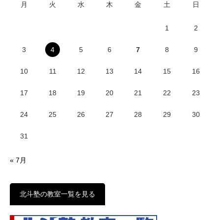
私の趣味は将棋である。そのおかげで今大変助かっている。
&nbsp…
5
15 view
塾長ブログ
JUN
塾長の考え（比較） 後編
2026
「今までの勉強、何だったんだろう」このセリフ。…
4
18 view
塾長ブログ
JUN
塾長の考え（比較） 中編
2026
「高校入試の問題で９割！？」前回話したように、…
4
24 view
塾長ブログ
JUN
塾長の考え（比較） 前編
2026