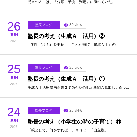
従来のＡＩは、「分類・予測・判定」に優れていた。…
26
39 view
塾長ブログ
JUN
塾長の考え（生成ＡＩ活用）②
2026
「羽生（はぶ）を出せ！」これが当時「将棋ＡＩ」の、…
25
25 view
塾長ブログ
JUN
塾長の考え（生成ＡＩ活用）①
2026
生成ＡＩ活用県内企業２７%今朝の地元新聞の見出し。&nb…
24
23 view
塾長ブログ
JUN
塾長の考え（小学生の時の子育て）⑪
2026
「親として、何をすれば…」それは、「自立型」…