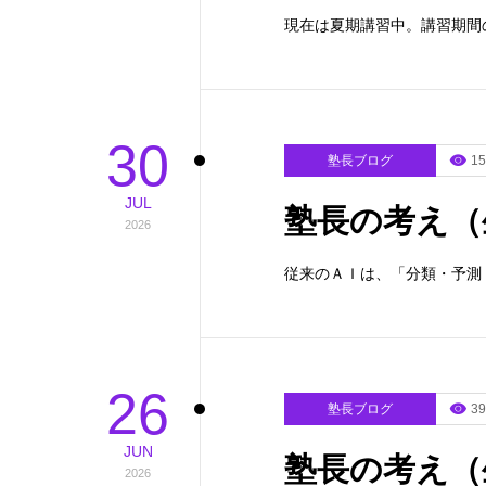
現在は夏期講習中。講習期間
30
塾長ブログ
15
JUL
塾長の考え（
2026
従来のＡＩは、「分類・予測
26
塾長ブログ
39
JUN
塾長の考え（
2026