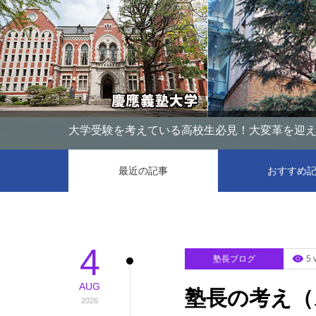
大学受験を考えている高校生必見！大変革を迎え
最近の記事
おすすめ
4
塾長ブログ
5 
AUG
塾長の考え（
2026