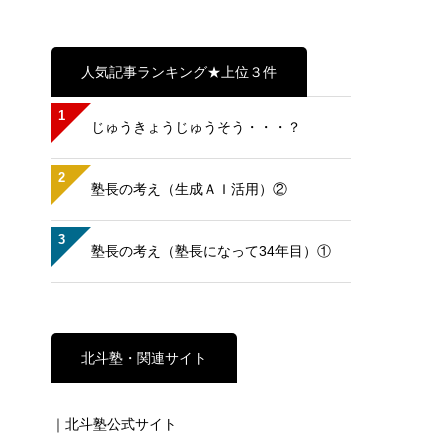
人気記事ランキング★上位３件
1
じゅうきょうじゅうそう・・・？
2
塾長の考え（生成ＡＩ活用）②
3
塾長の考え（塾長になって34年目）①
北斗塾・関連サイト
｜北斗塾公式サイト