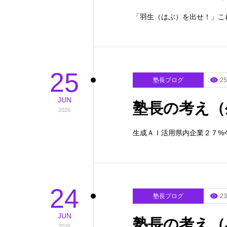
「羽生（はぶ）を出せ！」こ
25
塾長ブログ
25
JUN
塾長の考え（
2026
生成ＡＩ活用県内企業２７%
24
塾長ブログ
23
JUN
塾長の考え（
2026