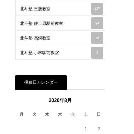
北斗塾 三股教室
137
北斗塾 佐土原駅前教室
94
北斗塾 高鍋教室
78
北斗塾 小林駅前教室
4
投稿日カレンダー
2026年8月
月
火
水
木
金
土
日
1
2