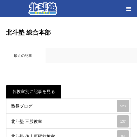
HOME
北斗塾 総合本部
各教室別に記事を見る
最近の記事
北斗塾／教室一覧
お問い合わせ
各教室別に記事を見る
塾長ブログ
523
北斗塾 三股教室
137
北斗塾 佐土原駅前教室
94