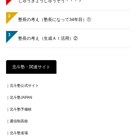
じゅうきょうじゅうそう・・・？
2
塾長の考え（塾長になって34年目）①
3
塾長の考え（生成ＡＩ活用）②
北斗塾・関連サイト
｜北斗塾公式サイト
｜北斗塾JAPAN
｜北斗塾予備校
｜通信制高校
｜北斗塾道場