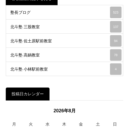
塾長ブログ
523
北斗塾 三股教室
137
北斗塾 佐土原駅前教室
94
北斗塾 高鍋教室
78
北斗塾 小林駅前教室
4
投稿日カレンダー
2026年8月
月
火
水
木
金
土
日