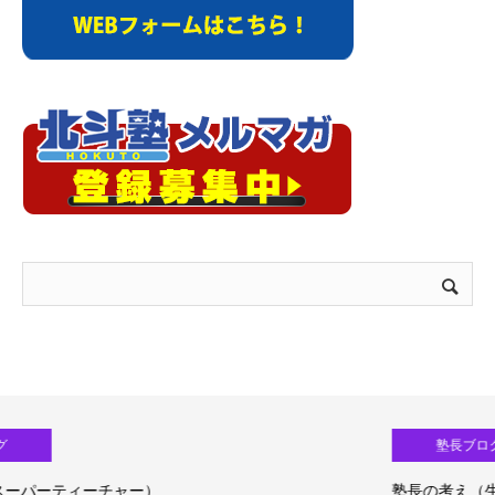
塾長ブログ
塾長の考え（生成ＡＩ活用）③