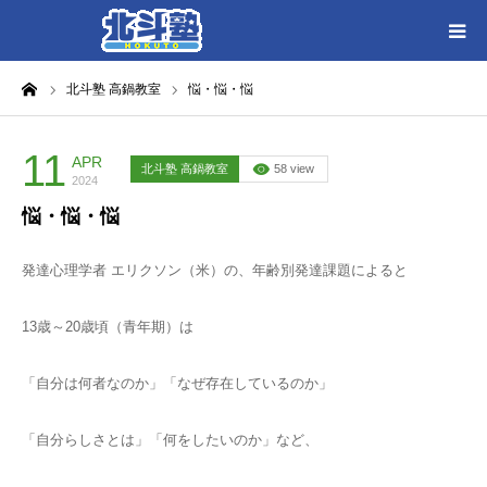
ーム
北斗塾 高鍋教室
悩・悩・悩
HOME
各教室別に記事を見る
11
APR
北斗塾 高鍋教室
58 view
2024
悩・悩・悩
北斗塾／教室一覧
発達心理学者 エリクソン（米）の、年齢別発達課題によると
お問い合わせ
13歳～20歳頃（青年期）は
「自分は何者なのか」「なぜ存在しているのか」
「自分らしさとは」「何をしたいのか」など、