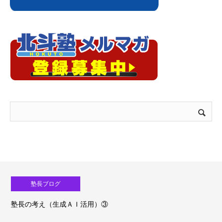
塾長ブログ
塾長の考え（生成ＡＩ活用）③