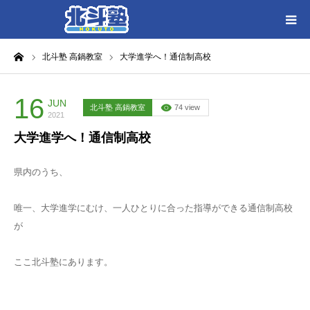
ーム
北斗塾 高鍋教室
大学進学へ！通信制高校
HOME
各教室別に記事を見る
16
JUN
北斗塾 高鍋教室
74 view
2021
大学進学へ！通信制高校
北斗塾／教室一覧
県内のうち、
お問い合わせ
唯一、大学進学にむけ、一人ひとりに合った指導ができる通信制高校
が
ここ北斗塾にあります。