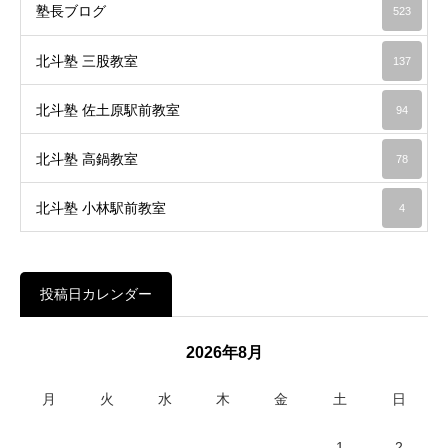
塾長ブログ
523
北斗塾 三股教室
137
北斗塾 佐土原駅前教室
94
北斗塾 高鍋教室
78
北斗塾 小林駅前教室
4
投稿日カレンダー
2026年8月
月
火
水
木
金
土
日
1
2