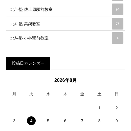
北斗塾 佐土原駅前教室
94
北斗塾 高鍋教室
78
北斗塾 小林駅前教室
4
投稿日カレンダー
2026年8月
月
火
水
木
金
土
日
1
2
3
4
5
6
7
8
9