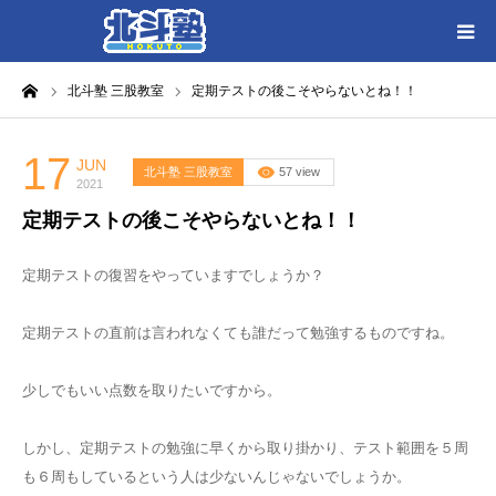
ーム
北斗塾 三股教室
定期テストの後こそやらないとね！！
HOME
各教室別に記事を見る
17
JUN
北斗塾 三股教室
57 view
2021
定期テストの後こそやらないとね！！
北斗塾／教室一覧
定期テストの復習をやっていますでしょうか？
お問い合わせ
定期テストの直前は言われなくても誰だって勉強するものですね。
少しでもいい点数を取りたいですから。
しかし、定期テストの勉強に早くから取り掛かり、テスト範囲を５周
も６周もしているという人は少ないんじゃないでしょうか。