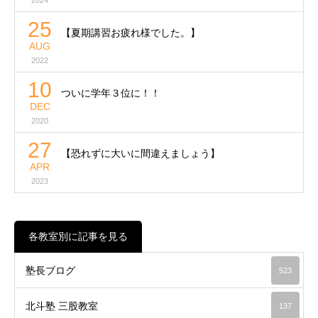
25
【夏期講習お疲れ様でした。】
AUG
2022
10
ついに学年３位に！！
DEC
2020
27
【恐れずに大いに間違えましょう】
APR
2023
各教室別に記事を見る
塾長ブログ
523
北斗塾 三股教室
137