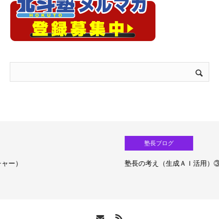
塾長ブログ
塾長の考え（生成ＡＩ活用）③