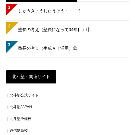
1
じゅうきょうじゅうそう・・・？
2
塾長の考え（塾長になって34年目）①
3
塾長の考え（生成ＡＩ活用）②
北斗塾・関連サイト
｜北斗塾公式サイト
｜北斗塾JAPAN
｜北斗塾予備校
｜通信制高校