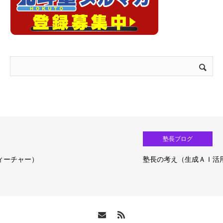
塾長ブログ
塾長の考え（生成ＡＩ活用）③