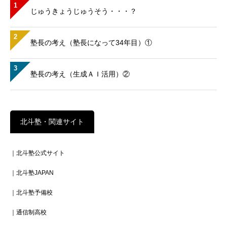
1
じゅうきょうじゅうそう・・・？
2
塾長の考え（塾長になって34年目）①
3
塾長の考え（生成ＡＩ活用）②
北斗塾・関連サイト
｜北斗塾公式サイト
｜北斗塾JAPAN
｜北斗塾予備校
｜通信制高校