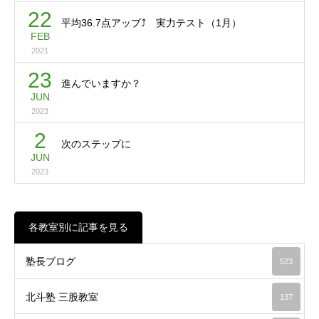
22
平均36.7点アップ⤴ 実力テスト（1月）
FEB
2021
23
進んでいますか？
JUN
2023
2
次のステップに
JUN
2023
各教室別に記事を見る
塾長ブログ
523
北斗塾 三股教室
137