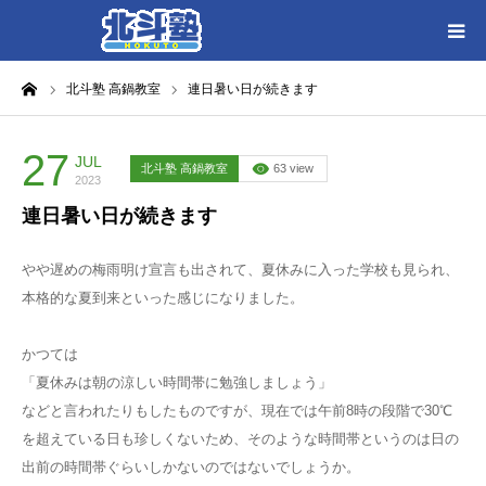
ーム
北斗塾 高鍋教室
連日暑い日が続きます
HOME
各教室別に記事を見る
27
JUL
北斗塾 高鍋教室
63 view
2023
連日暑い日が続きます
北斗塾／教室一覧
やや遅めの梅雨明け宣言も出されて、夏休みに入った学校も見られ、
お問い合わせ
本格的な夏到来といった感じになりました。
かつては
「夏休みは朝の涼しい時間帯に勉強しましょう」
などと言われたりもしたものですが、現在では午前8時の段階で30℃
を超えている日も珍しくないため、そのような時間帯というのは日の
出前の時間帯ぐらいしかないのではないでしょうか。