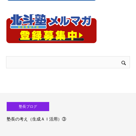
塾長ブログ
塾長の考え（生成ＡＩ活用）③