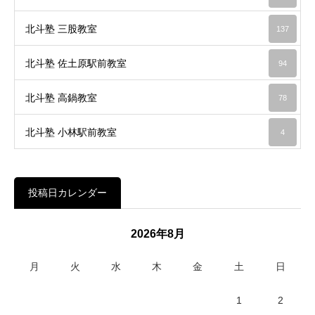
北斗塾 三股教室
137
北斗塾 佐土原駅前教室
94
北斗塾 高鍋教室
78
北斗塾 小林駅前教室
4
投稿日カレンダー
2026年8月
月
火
水
木
金
土
日
1
2