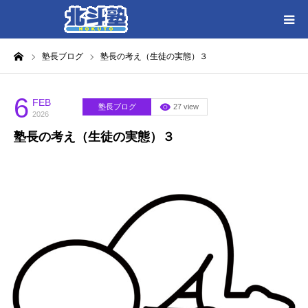
ーム
塾長ブログ
塾長の考え（生徒の実態）３
HOME
各教室別に記事を見る
6
FEB
塾長ブログ
27 view
2026
塾長の考え（生徒の実態）３
北斗塾／教室一覧
お問い合わせ