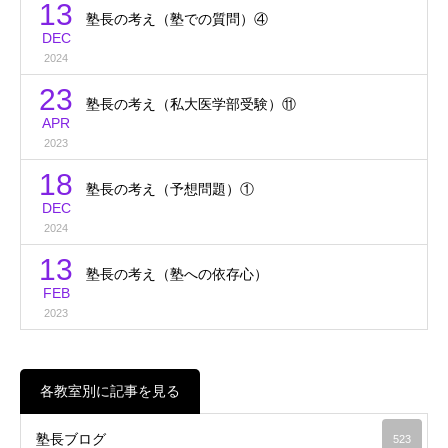
13
塾長の考え（塾での質問）④
DEC
2024
23
塾長の考え（私大医学部受験）⑪
APR
2023
18
塾長の考え（予想問題）①
DEC
2024
13
塾長の考え（塾への依存心）
FEB
2023
各教室別に記事を見る
塾長ブログ
523