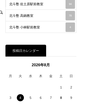
北斗塾 佐土原駅前教室
94
北斗塾 高鍋教室
78
北斗塾 小林駅前教室
4
投稿日カレンダー
2026年8月
月
火
水
木
金
土
日
1
2
3
4
5
6
7
8
9