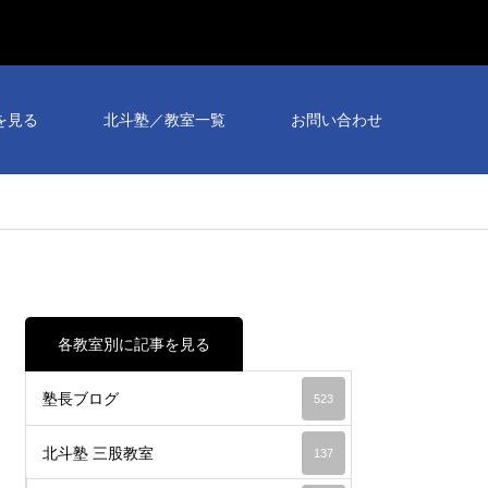
個別
相談
を見る
北斗塾／教室一覧
お問い合わせ
会予
約受
付
中！
各教室別に記事を見る
塾長ブログ
523
北斗塾 三股教室
137