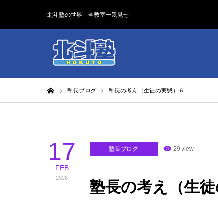
北斗塾の世界 全教室一気見せ
ホーム
塾長ブログ
塾長の考え（生徒の実態）５
17
塾長ブログ
29 view
FEB
2026
塾長の考え（生徒