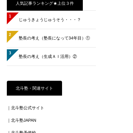
人気記事ランキング★上位３件
1
じゅうきょうじゅうそう・・・？
2
塾長の考え（塾長になって34年目）①
3
塾長の考え（生成ＡＩ活用）②
北斗塾・関連サイト
｜北斗塾公式サイト
｜北斗塾JAPAN
｜北斗塾予備校