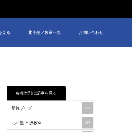
を見る
北斗塾／教室一覧
お問い合わせ
各教室別に記事を見る
塾長ブログ
523
北斗塾 三股教室
137