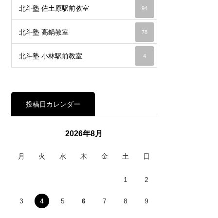
北斗塾 佐土原駅前教室
94
北斗塾 高鍋教室
78
北斗塾 小林駅前教室
4
投稿日カレンダー
2026年8月
月
火
水
木
金
土
日
1
2
3
4
5
6
7
8
9