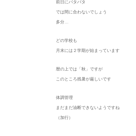
前日にバタバタ
では間に合わないでしょう
多分…
どの学校も
月末には２学期が始まっています
暦の上では「秋」ですが
このところ残暑が厳しいです
体調管理
まだまだ油断できないようですね
（加行）