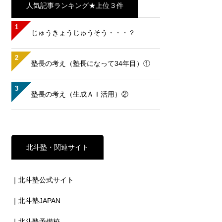
人気記事ランキング★上位３件
1
じゅうきょうじゅうそう・・・？
2
塾長の考え（塾長になって34年目）①
3
塾長の考え（生成ＡＩ活用）②
北斗塾・関連サイト
｜北斗塾公式サイト
｜北斗塾JAPAN
｜北斗塾予備校