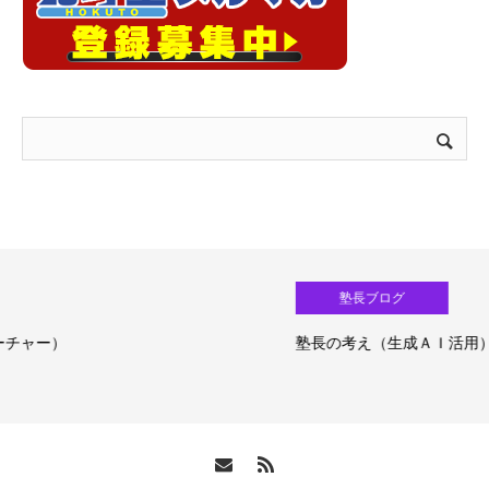
塾長ブログ
塾長の考え（生成ＡＩ活用）③