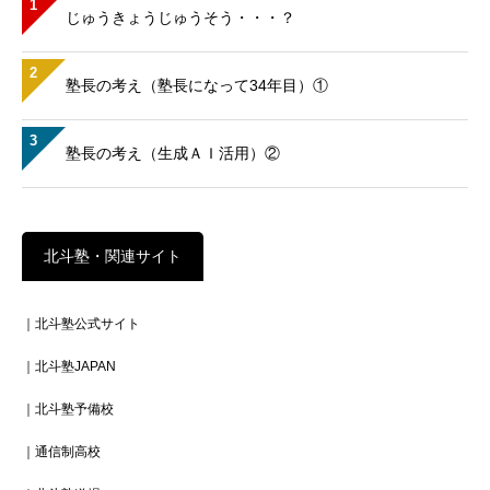
1
じゅうきょうじゅうそう・・・？
2
塾長の考え（塾長になって34年目）①
3
塾長の考え（生成ＡＩ活用）②
北斗塾・関連サイト
｜北斗塾公式サイト
｜北斗塾JAPAN
｜北斗塾予備校
｜通信制高校