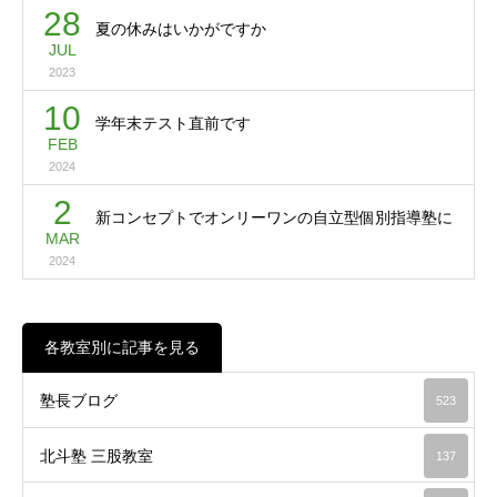
28
夏の休みはいかがですか
JUL
2023
10
学年末テスト直前です
FEB
2024
2
新コンセプトでオンリーワンの自立型個別指導塾に
MAR
2024
各教室別に記事を見る
塾長ブログ
523
北斗塾 三股教室
137