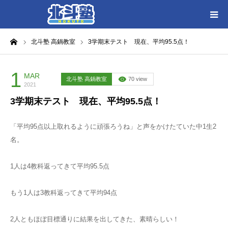
ーム
北斗塾 高鍋教室
3学期末テスト 現在、平均95.5点！
HOME
各教室別に記事を見る
1
MAR
北斗塾 高鍋教室
70 view
2021
3学期末テスト 現在、平均95.5点！
北斗塾／教室一覧
「平均95点以上取れるように頑張ろうね」と声をかけたていた中1生2
お問い合わせ
名。
1人は4教科返ってきて平均95.5点
もう1人は3教科返ってきて平均94点
2人ともほぼ目標通りに結果を出してきた、素晴らしい！