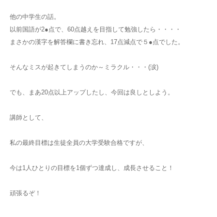
他の中学生の話。
以前国語が2●点で、60点越えを目指して勉強したら・・・・
まさかの漢字を解答欄に書き忘れ、17点減点で５●点でした。
そんなミスが起きてしまうのか～ミラクル・・・(涙)
でも、まあ20点以上アップしたし、今回は良しとしよう。
講師として、
私の最終目標は生徒全員の大学受験合格ですが、
今は1人ひとりの目標を1個ずつ達成し、成長させること！
頑張るぞ！