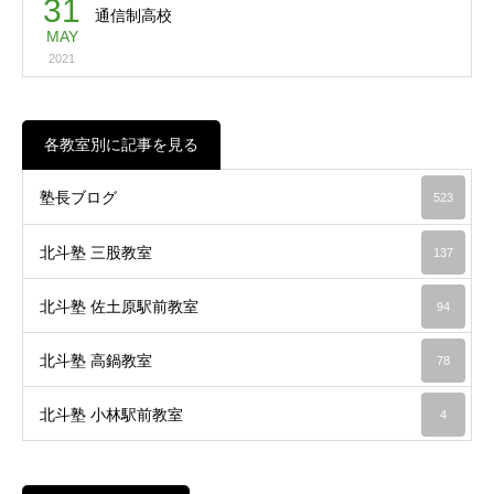
31
通信制高校
MAY
2021
各教室別に記事を見る
塾長ブログ
523
北斗塾 三股教室
137
北斗塾 佐土原駅前教室
94
北斗塾 高鍋教室
78
北斗塾 小林駅前教室
4