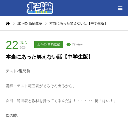
ーム
北斗塾 高鍋教室
本当にあった笑えない話【中学生版】
HOME
各教室別に記事を見る
22
JUN
北斗塾 高鍋教室
77 view
2024
本当にあった笑えない話【中学生版】
北斗塾／教室一覧
テスト
2
週間前
お問い合わせ
講師：テスト範囲表がそろそろ出るから、
次回、範囲表と教材を持ってくるんだよ！・・・・生徒「はい！」
次の時、