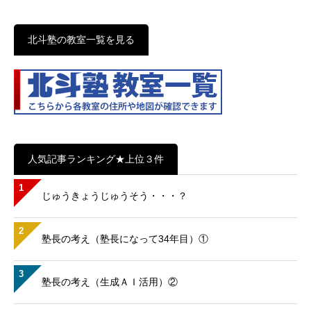
北斗塾の教室一覧を見る
人気記事ランキング★上位３件
1
じゅうきょうじゅうそう・・・？
2
塾長の考え（塾長になって34年目）①
3
塾長の考え（生成ＡＩ活用）②