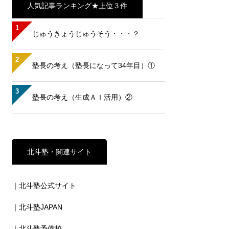
人気記事ランキング★上位３件
1
じゅうきょうじゅうそう・・・？
2
塾長の考え（塾長になって34年目）①
3
塾長の考え（生成ＡＩ活用）②
北斗塾・関連サイト
｜北斗塾公式サイト
｜北斗塾JAPAN
｜北斗塾予備校