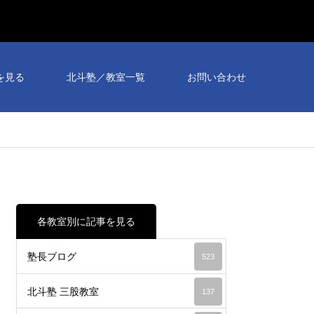
を見る
北斗塾／教室一覧
お問い合わせ
各教室別に記事を見る
塾長ブログ
523
北斗塾 三股教室
137