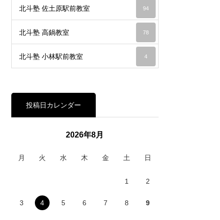
北斗塾 佐土原駅前教室
94
北斗塾 高鍋教室
78
北斗塾 小林駅前教室
4
投稿日カレンダー
2026年8月
月
火
水
木
金
土
日
1
2
3
4
5
6
7
8
9