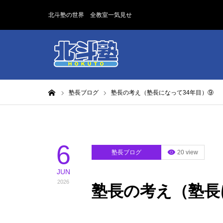
北斗塾の世界 全教室一気見せ
ホーム
塾長ブログ
塾長の考え（塾長になって34年目）⑨
6
塾長ブログ
20 view
JUN
2026
塾長の考え（塾長