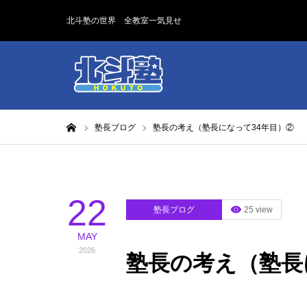
北斗塾の世界 全教室一気見せ
ホーム
塾長ブログ
塾長の考え（塾長になって34年目）②
22
塾長ブログ
25 view
MAY
2026
塾長の考え（塾長