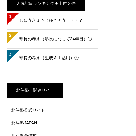
人気記事ランキング★上位３件
1
じゅうきょうじゅうそう・・・？
2
塾長の考え（塾長になって34年目）①
3
塾長の考え（生成ＡＩ活用）②
北斗塾・関連サイト
｜北斗塾公式サイト
｜北斗塾JAPAN
｜北斗塾予備校