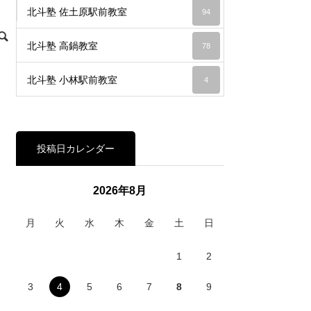
北斗塾 佐土原駅前教室
94
北斗塾 高鍋教室
78
北斗塾 小林駅前教室
4
投稿日カレンダー
2026年8月
月
火
水
木
金
土
日
1
2
3
4
5
6
7
8
9