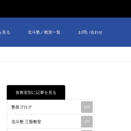
個別
相談
を見る
北斗塾／教室一覧
お問い合わせ
会予
約受
付
中！
各教室別に記事を見る
塾長ブログ
523
北斗塾 三股教室
137