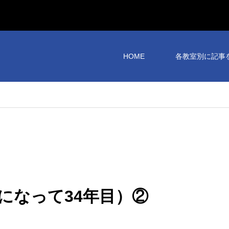
HOME
各教室別に記事
になって34年目）②