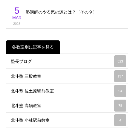
5
塾講師のやる気の源とは？（その９）
MAR
2023
各教室別に記事を見る
塾長ブログ
523
北斗塾 三股教室
137
北斗塾 佐土原駅前教室
94
北斗塾 高鍋教室
78
北斗塾 小林駅前教室
4