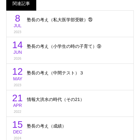
関連記事
8
塾長の考え（私大医学部受験）㉕
JUL
2023
14
塾長の考え（小学生の時の子育て）⑨
JUN
2026
12
塾長の考え（中間テスト）３
MAY
2023
21
情報大洪水の時代（その21）
APR
2022
15
塾長の考え（成績）
DEC
2024