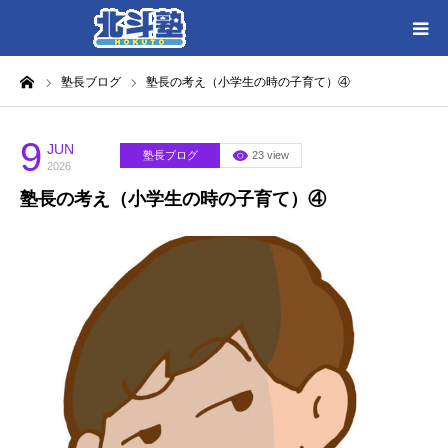
ーム
塾長ブログ
塾長の考え（小学生の時の子育て）④
HOME
各教室別に記事を見る
9
JUN
塾長ブログ
23 view
2026
塾長の考え（小学生の時の子育て）④
北斗塾／教室一覧
お問い合わせ