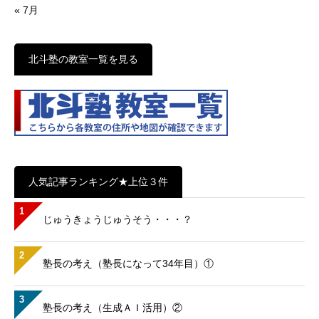
« 7月
北斗塾の教室一覧を見る
人気記事ランキング★上位３件
1
じゅうきょうじゅうそう・・・？
2
塾長の考え（塾長になって34年目）①
3
塾長の考え（生成ＡＩ活用）②