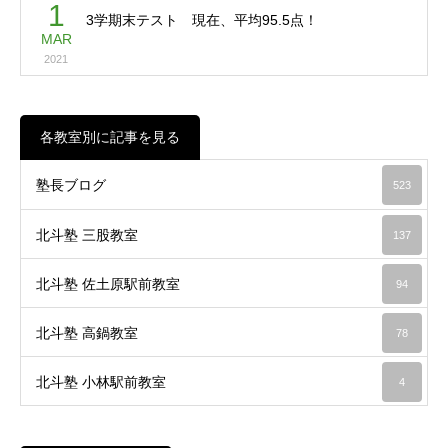
1
3学期末テスト 現在、平均95.5点！
MAR
2021
各教室別に記事を見る
塾長ブログ
523
北斗塾 三股教室
137
北斗塾 佐土原駅前教室
94
北斗塾 高鍋教室
78
北斗塾 小林駅前教室
4