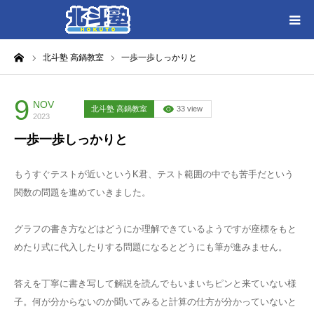
ーム
北斗塾 高鍋教室
一歩一歩しっかりと
HOME
各教室別に記事を見る
9
NOV
北斗塾 高鍋教室
33 view
2023
一歩一歩しっかりと
北斗塾／教室一覧
もうすぐテストが近いというK君、テスト範囲の中でも苦手だという
お問い合わせ
関数の問題を進めていきました。
グラフの書き方などはどうにか理解できているようですが座標をもと
めたり式に代入したりする問題になるとどうにも筆が進みません。
答えを丁寧に書き写して解説を読んでもいまいちピンと来ていない様
子。何が分からないのか聞いてみると計算の仕方が分かっていないと