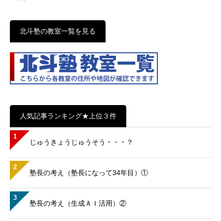
北斗塾の教室一覧を見る
人気記事ランキング★上位３件
1
じゅうきょうじゅうそう・・・？
2
塾長の考え（塾長になって34年目）①
3
塾長の考え（生成ＡＩ活用）②