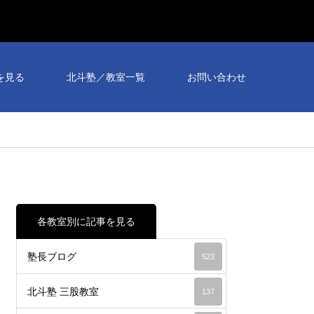
を見る
北斗塾／教室一覧
お問い合わせ
各教室別に記事を見る
塾長ブログ
523
北斗塾 三股教室
137