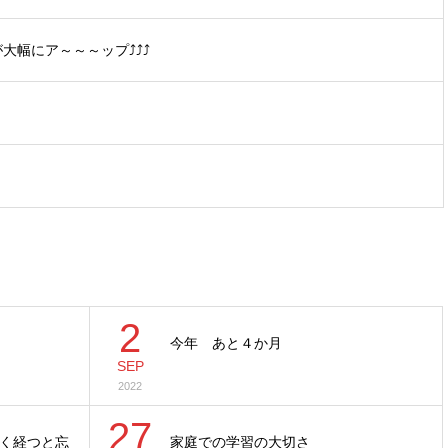
大幅にア～～～ップ⤴⤴⤴
2
今年 あと４か月
SEP
2022
27
く経つと忘
家庭での学習の大切さ