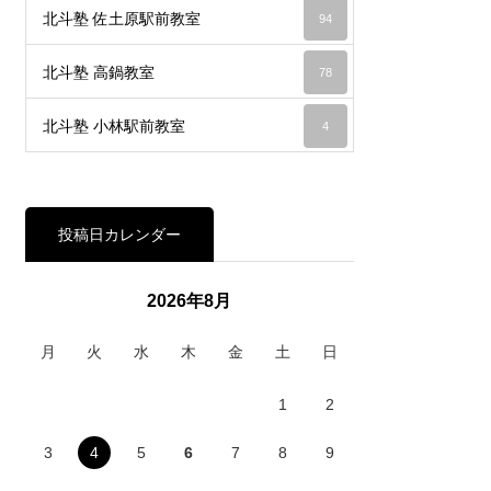
北斗塾 佐土原駅前教室
94
北斗塾 高鍋教室
78
北斗塾 小林駅前教室
4
投稿日カレンダー
2026年8月
月
火
水
木
金
土
日
1
2
3
4
5
6
7
8
9