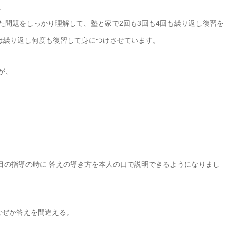
。
た問題をしっかり理解して、塾と家で2回も3回も4回も繰り返し復習を
は繰り返し何度も復習して身につけさせています。
が、
回目の指導の時に 答えの導き方を本人の口で説明できるようになりまし
なぜか答えを間違える。