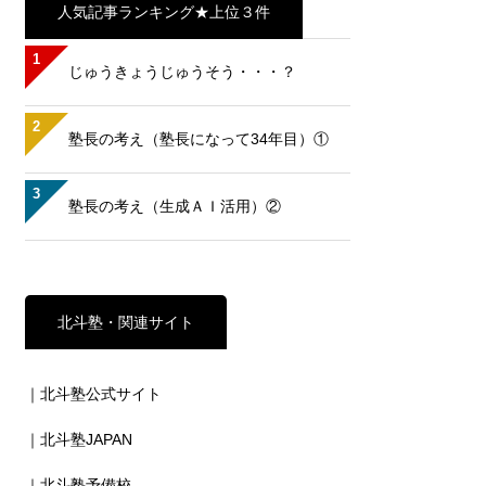
人気記事ランキング★上位３件
1
じゅうきょうじゅうそう・・・？
2
塾長の考え（塾長になって34年目）①
3
塾長の考え（生成ＡＩ活用）②
北斗塾・関連サイト
｜北斗塾公式サイト
｜北斗塾JAPAN
｜北斗塾予備校