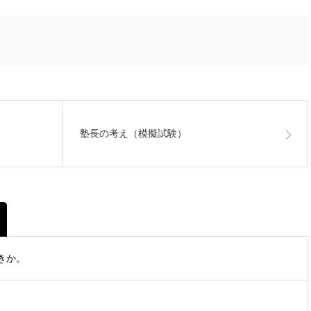
塾長の考え（模擬試験）
きか。