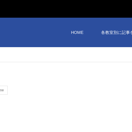
HOME
各教室別に記事
iew