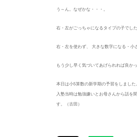
う～ん。なぜかな・・・。
右・左がごっちゃになるタイプの子でし
右・左を使わず、 大きな数字になる・小
もう少し早く気づいてあげられれば良か
本日は小5算数の新学期の予習をしました
入塾当時は勉強嫌いとお母さんから話を
す。（古田）