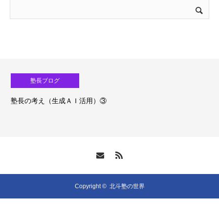
塾長ブログ
塾長の考え（生成ＡＩ活用）③
Copyright ©
北斗塾の世界