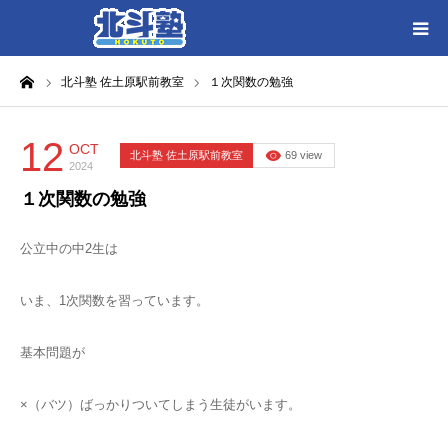
ーム
北斗塾 佐土原駅前教室
１次関数の勉強
HOME
各教室別に記事を見る
12
OCT
北斗塾 佐土原駅前教室
69 view
2024
１次関数の勉強
北斗塾／教室一覧
公立中の中2生は
お問い合わせ
いま、1次関数を習っています。
基本問題が
×（バツ）ばっかりついてしまう生徒がいます。