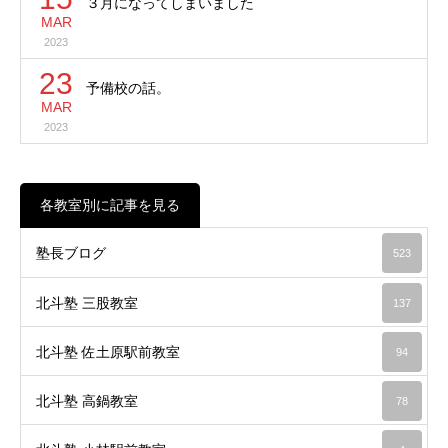
３月になってしまいました
MAR
2023
23
予備校の話。
MAR
2023
各教室別に記事を見る
塾長ブログ
523
北斗塾 三股教室
137
北斗塾 佐土原駅前教室
94
北斗塾 高鍋教室
78