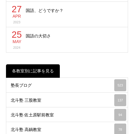
27
国語、どうですか？
APR
2023
25
国語の大切さ
MAY
2024
各教室別に記事を見る
塾長ブログ
523
北斗塾 三股教室
137
北斗塾 佐土原駅前教室
94
北斗塾 高鍋教室
78