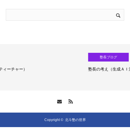
塾長ブログ
塾長の考え（生成ＡＩ活用）③
Copyright ©
北斗塾の世界