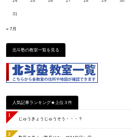
24
25
26
27
28
29
30
31
« 7月
北斗塾の教室一覧を見る
人気記事ランキング★上位３件
1
じゅうきょうじゅうそう・・・？
2