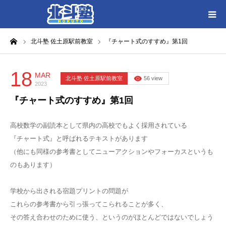
ーム
北斗塾 佐土原駅前教室
『チャート式のすすめ』第1回
HOME
各教室別に記事を見る
18
MAR
北斗塾 佐土原駅前教室
56 view
2023
『チャート式のすすめ』第1回
北斗塾／教室一覧
高校数学の副読本として県内の高校でもよく採用されている
お問い合わせ
『チャート式』と呼ばれるテキストがあります
（他にも同様の参考書としてニューアクションやフォーカスというも
のもあります）
学校から出される宿題プリントの問題が
これらの参考書から引っ張ってこられることが多く、
その答え合わせのために使う、というのがほとんどではないでしょう