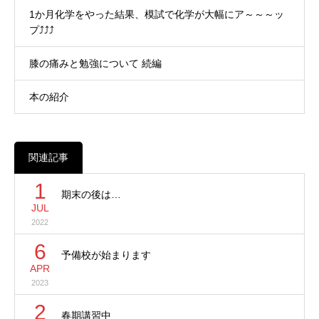
1か月化学をやった結果、模試で化学が大幅にア～～～ッ
プ⤴⤴⤴
膝の痛みと勉強について 続編
本の紹介
関連記事
1
期末の後は…
JUL
2022
6
予備校が始まります
APR
2023
2
春期講習中