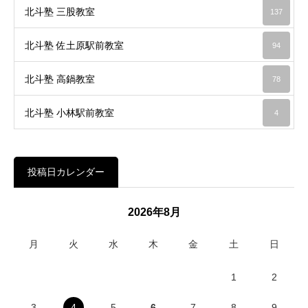
北斗塾 三股教室
137
北斗塾 佐土原駅前教室
94
北斗塾 高鍋教室
78
北斗塾 小林駅前教室
4
投稿日カレンダー
2026年8月
月
火
水
木
金
土
日
1
2
3
4
5
6
7
8
9