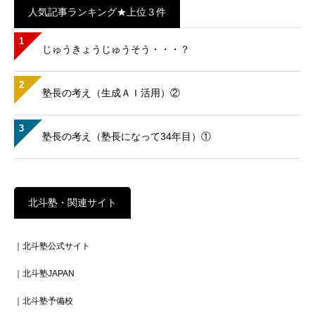
人気記事ランキング★上位３件
1
じゅうきょうじゅうそう・・・？
2
塾長の考え（生成ＡＩ活用）②
3
塾長の考え（塾長になって34年目）①
北斗塾・関連サイト
｜北斗塾公式サイト
｜北斗塾JAPAN
｜北斗塾予備校