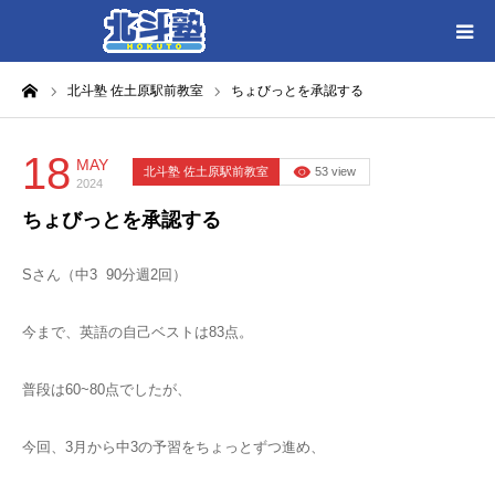
ーム
北斗塾 佐土原駅前教室
ちょびっとを承認する
HOME
各教室別に記事を見る
18
MAY
北斗塾 佐土原駅前教室
53 view
2024
ちょびっとを承認する
北斗塾／教室一覧
Sさん（中3 90分週2回）
お問い合わせ
今まで、英語の自己ベストは83点。
普段は60~80点でしたが、
今回、3月から中3の予習をちょっとずつ進め、