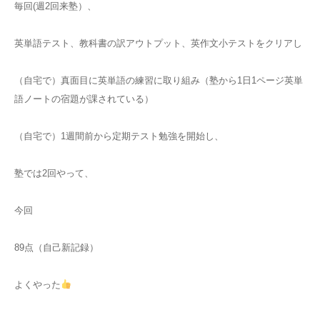
毎回(週2回来塾）、
英単語テスト、教科書の訳アウトプット、英作文小テストをクリアし
（自宅で）真面目に英単語の練習に取り組み（塾から1日1ページ英単
語ノートの宿題が課されている）
（自宅で）1週間前から定期テスト勉強を開始し、
塾では2回やって、
今回
89点（自己新記録）
よくやった