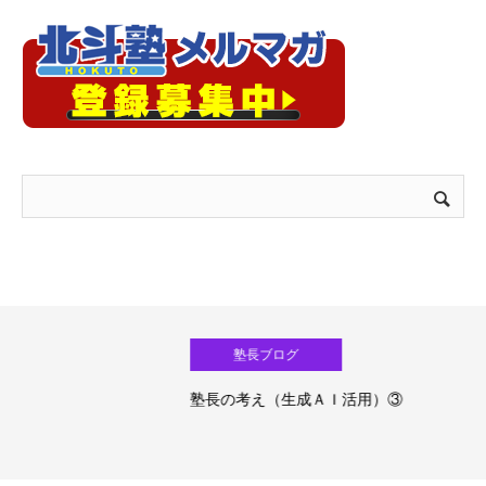
塾長ブログ
塾長の考え（生成ＡＩ活用）③