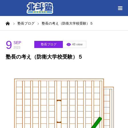
ーム
塾長ブログ
塾長の考え（防衛大学校受験）５
HOME
各教室別に記事を見る
9
SEP
塾長ブログ
48 view
2023
塾長の考え（防衛大学校受験）５
北斗塾／教室一覧
お問い合わせ