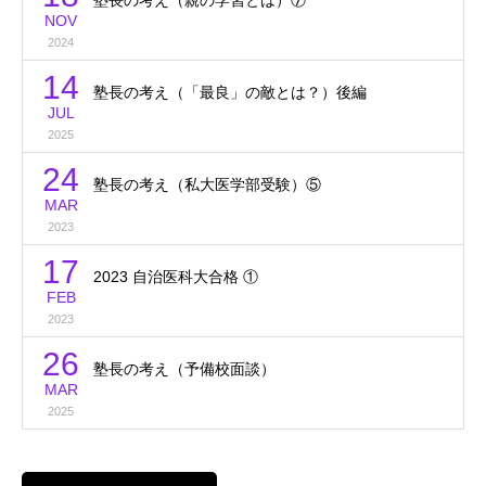
NOV
2024
14
塾長の考え（「最良」の敵とは？）後編
JUL
2025
24
塾長の考え（私大医学部受験）⑤
MAR
2023
17
2023 自治医科大合格 ①
FEB
2023
26
塾長の考え（予備校面談）
MAR
2025