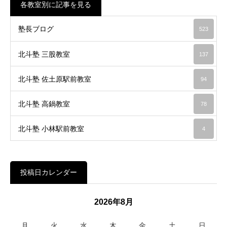
各教室別に記事を見る
塾長ブログ
523
北斗塾 三股教室
137
北斗塾 佐土原駅前教室
94
北斗塾 高鍋教室
78
北斗塾 小林駅前教室
4
投稿日カレンダー
2026年8月
月
火
水
木
金
土
日