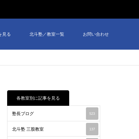
を見る
北斗塾／教室一覧
お問い合わせ
各教室別に記事を見る
塾長ブログ
523
北斗塾 三股教室
137