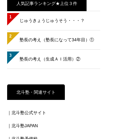
人気記事ランキング★上位３件
1
じゅうきょうじゅうそう・・・？
2
塾長の考え（塾長になって34年目）①
3
塾長の考え（生成ＡＩ活用）②
北斗塾・関連サイト
｜北斗塾公式サイト
｜北斗塾JAPAN
｜北斗塾予備校