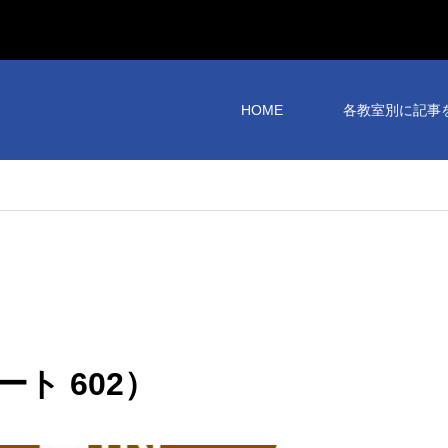
HOME
各教室別に記事
ト 602）