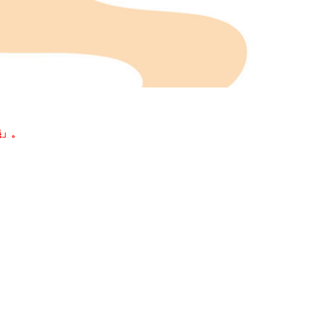
義」。
。