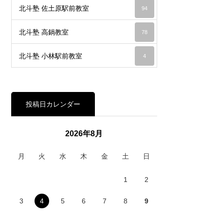
北斗塾 佐土原駅前教室
94
北斗塾 高鍋教室
78
北斗塾 小林駅前教室
4
投稿日カレンダー
2026年8月
月
火
水
木
金
土
日
1
2
3
4
5
6
7
8
9