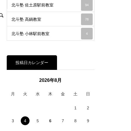
北斗塾 佐土原駅前教室
94
北斗塾 高鍋教室
78
北斗塾 小林駅前教室
4
投稿日カレンダー
2026年8月
月
火
水
木
金
土
日
1
2
3
4
5
6
7
8
9