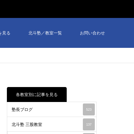
個別
相談
を見る
北斗塾／教室一覧
お問い合わせ
会予
約受
付
中！
各教室別に記事を見る
塾長ブログ
523
北斗塾 三股教室
137