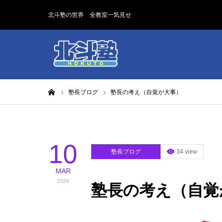
北斗塾の世界 全教室一気見せ
ホーム
塾長ブログ
塾長の考え（自覚が大事）
10
塾長ブログ
34 view
MAR
2024
塾長の考え（自覚