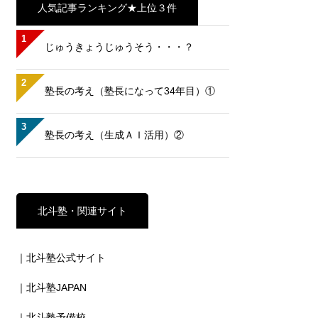
人気記事ランキング★上位３件
1
じゅうきょうじゅうそう・・・？
2
塾長の考え（塾長になって34年目）①
3
塾長の考え（生成ＡＩ活用）②
北斗塾・関連サイト
｜北斗塾公式サイト
｜北斗塾JAPAN
｜北斗塾予備校