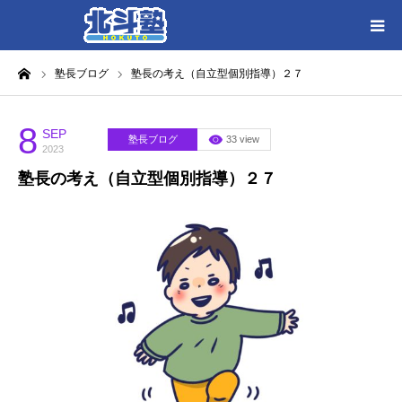
ーム
塾長ブログ
塾長の考え（自立型個別指導）２７
HOME
各教室別に記事を見る
8
SEP
塾長ブログ
33 view
2023
塾長の考え（自立型個別指導）２７
北斗塾／教室一覧
お問い合わせ