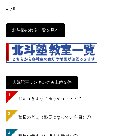
« 7月
北斗塾の教室一覧を見る
人気記事ランキング★上位３件
1
じゅうきょうじゅうそう・・・？
2
塾長の考え（塾長になって34年目）①
3
塾長の考え（生成ＡＩ活用）②