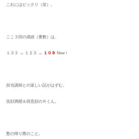
これにはビックリ（笑）。
ここ３回の成績（番数）は、
１３３ → １２３ →
１０８
New！
担当講師との楽しい話がはずむ。
笑顔満開＆得意顔のＲくん。
塾の帰り際のこと。