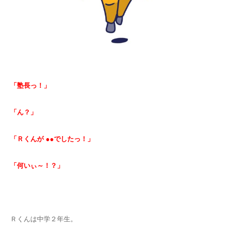
「塾長っ！」
「ん？」
「Ｒくんが ●●でしたっ！」
「何いぃ～！？」
Ｒくんは中学２年生。