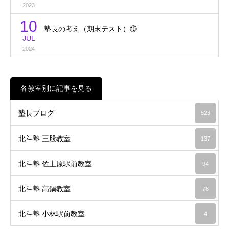
2023
10
塾長の考え（期末テスト）⑩
JUL
2024
各教室別に記事を見る
塾長ブログ
523
北斗塾 三股教室
137
北斗塾 佐土原駅前教室
94
北斗塾 高鍋教室
78
北斗塾 小林駅前教室
4