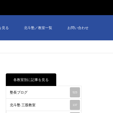
個別
相談
を見る
北斗塾／教室一覧
お問い合わせ
会予
約受
付
中！
各教室別に記事を見る
塾長ブログ
523
北斗塾 三股教室
137