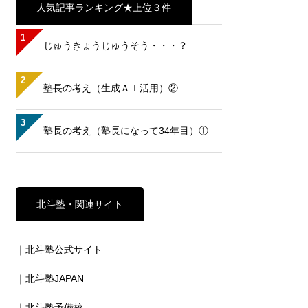
人気記事ランキング★上位３件
1
じゅうきょうじゅうそう・・・？
2
塾長の考え（生成ＡＩ活用）②
3
塾長の考え（塾長になって34年目）①
北斗塾・関連サイト
｜北斗塾公式サイト
｜北斗塾JAPAN
｜北斗塾予備校