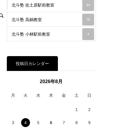
北斗塾 佐土原駅前教室
94
北斗塾 高鍋教室
78
北斗塾 小林駅前教室
4
投稿日カレンダー
2026年8月
月
火
水
木
金
土
日
1
2
3
4
5
6
7
8
9