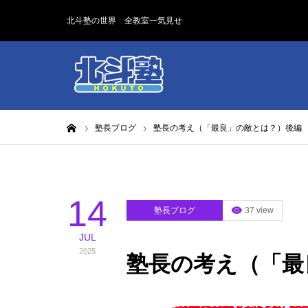
北斗塾の世界 全教室一気見せ
ホーム
塾長ブログ
塾長の考え（「最良」の敵とは？）後編
14
塾長ブログ
37 view
JUL
2025
塾長の考え（「最