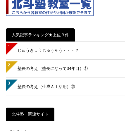
人気記事ランキング★上位３件
1
じゅうきょうじゅうそう・・・？
2
塾長の考え（塾長になって34年目）①
3
塾長の考え（生成ＡＩ活用）②
北斗塾・関連サイト