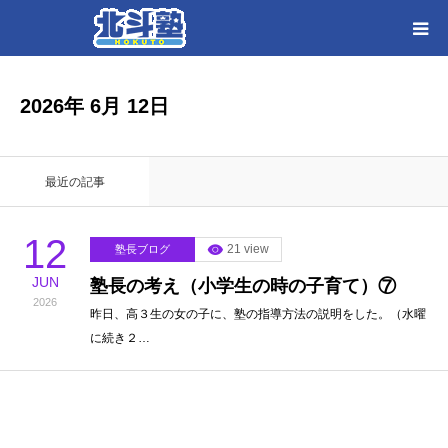
HOME
2026年 6月 12日
各教室別に記事を見る
最近の記事
北斗塾／教室一覧
12
21 view
塾長ブログ
お問い合わせ
JUN
塾長の考え（小学生の時の子育て）⑦
2026
昨日、高３生の女の子に、塾の指導方法の説明をした。（水曜
に続き２…