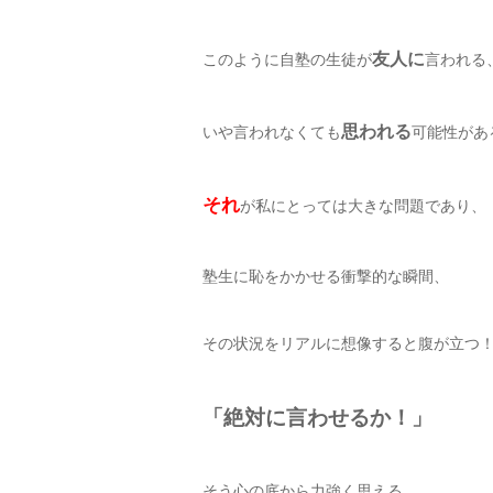
友人に
このように自塾の生徒が
言われる
思われる
いや言われなくても
可能性があ
それ
が私にとっては大きな問題であり、
塾生に恥をかかせる衝撃的な瞬間、
その状況をリアルに想像すると腹が立つ
「絶対に言わせるか！」
そう心の底から力強く思える。