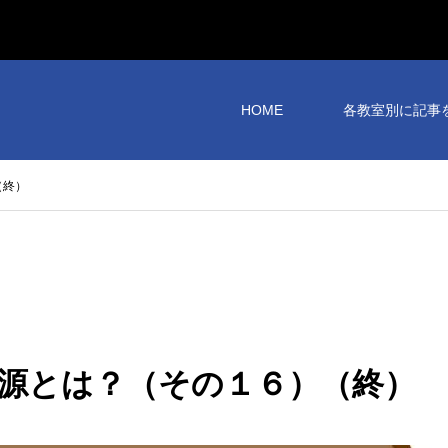
HOME
各教室別に記事
（終）
源とは？（その１６）（終）