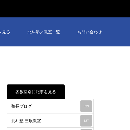
を見る
北斗塾／教室一覧
お問い合わせ
各教室別に記事を見る
塾長ブログ
523
北斗塾 三股教室
137