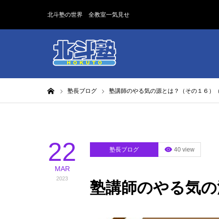
北斗塾の世界 全教室一気見せ
ホーム
塾長ブログ
塾講師のやる気の源とは？（その１６）
22
塾長ブログ
40 view
MAR
2023
塾講師のやる気の