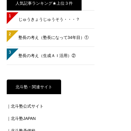
人気記事ランキング★上位３件
1
じゅうきょうじゅうそう・・・？
2
塾長の考え（塾長になって34年目）①
3
塾長の考え（生成ＡＩ活用）②
北斗塾・関連サイト
｜北斗塾公式サイト
｜北斗塾JAPAN
｜北斗塾予備校