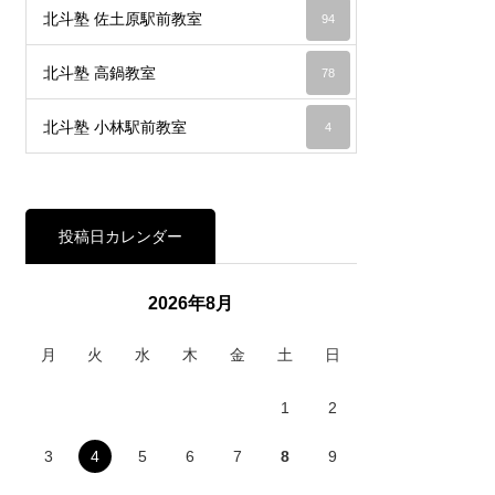
北斗塾 佐土原駅前教室
94
北斗塾 高鍋教室
78
北斗塾 小林駅前教室
4
投稿日カレンダー
2026年8月
月
火
水
木
金
土
日
1
2
3
4
5
6
7
8
9