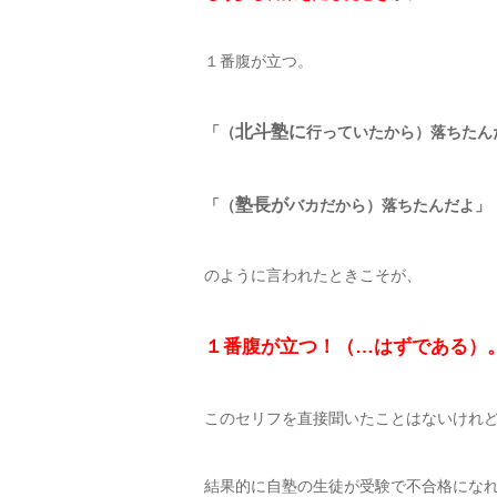
１番腹が立つ。
北斗塾に
「（
行っていたから）落ちたん
塾長が
「（
バカだから）落ちたんだよ」
のように言われたときこそが、
１番腹が立つ！（…はずである）
このセリフを直接聞いたことはないけれ
結果的に自塾の生徒が受験で不合格にな