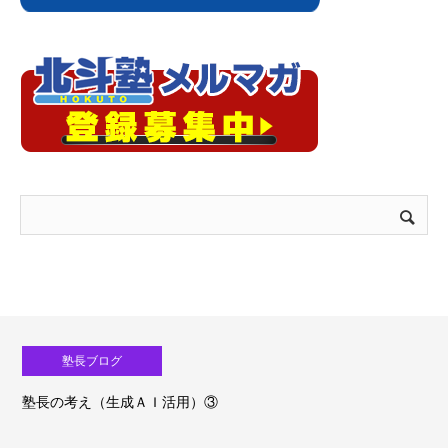
塾長ブログ
塾長の考え（生成ＡＩ活用）③