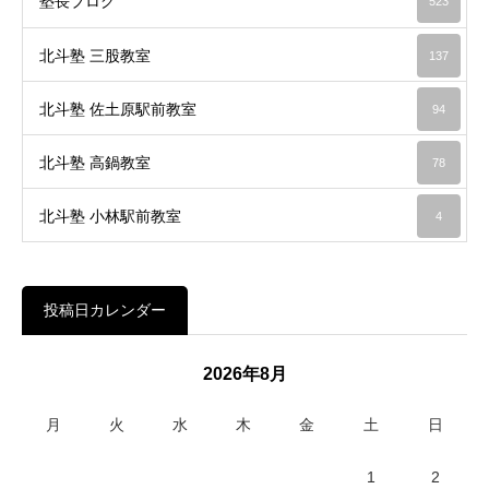
塾長ブログ
523
北斗塾 三股教室
137
北斗塾 佐土原駅前教室
94
北斗塾 高鍋教室
78
北斗塾 小林駅前教室
4
投稿日カレンダー
2026年8月
月
火
水
木
金
土
日
1
2