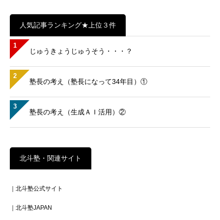
人気記事ランキング★上位３件
1
じゅうきょうじゅうそう・・・？
2
塾長の考え（塾長になって34年目）①
3
塾長の考え（生成ＡＩ活用）②
北斗塾・関連サイト
｜北斗塾公式サイト
｜北斗塾JAPAN