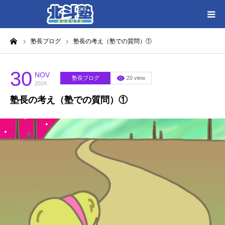
ーム
塾長ブログ
塾長の考え（塾での質問）①
HOME
各教室別に記事を見る
30
NOV
塾長ブログ
20 view
2024
塾長の考え（塾での質問）①
北斗塾／教室一覧
お問い合わせ