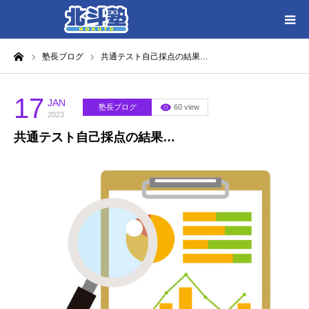
ーム
塾長ブログ
共通テスト自己採点の結果…
HOME
各教室別に記事を見る
17
JAN
塾長ブログ
60 view
2023
共通テスト自己採点の結果…
北斗塾／教室一覧
お問い合わせ