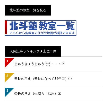
北斗塾の教室一覧を見る
人気記事ランキング★上位３件
1
じゅうきょうじゅうそう・・・？
2
塾長の考え（塾長になって34年目）①
3
塾長の考え（生成ＡＩ活用）②