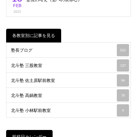
FEB
2023
各教室別に記事を見る
塾長ブログ
523
北斗塾 三股教室
137
北斗塾 佐土原駅前教室
94
北斗塾 高鍋教室
78
北斗塾 小林駅前教室
4
投稿日カレンダー