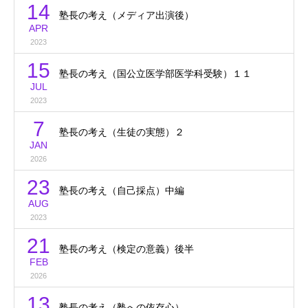
14
塾長の考え（メディア出演後）
APR
2023
15
塾長の考え（国公立医学部医学科受験）１１
JUL
2023
7
塾長の考え（生徒の実態）２
JAN
2026
23
塾長の考え（自己採点）中編
AUG
2023
21
塾長の考え（検定の意義）後半
FEB
2026
13
塾長の考え（塾への依存心）