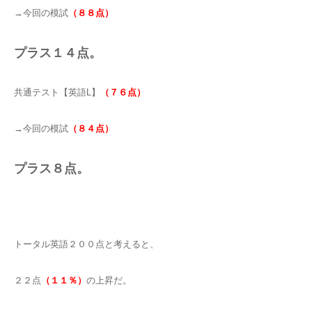
→今回の模試
（８８点）
プラス１４点。
共通テスト【英語L】
（７６点）
→今回の模試
（８４点）
プラス８点。
トータル英語２００点と考えると、
２２点
（１１％）
の上昇だ。