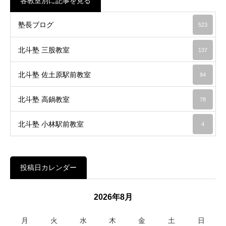
各教室別に記事を見る
塾長ブログ
523
北斗塾 三股教室
137
北斗塾 佐土原駅前教室
94
北斗塾 高鍋教室
78
北斗塾 小林駅前教室
4
投稿日カレンダー
2026年8月
月
火
水
木
金
土
日