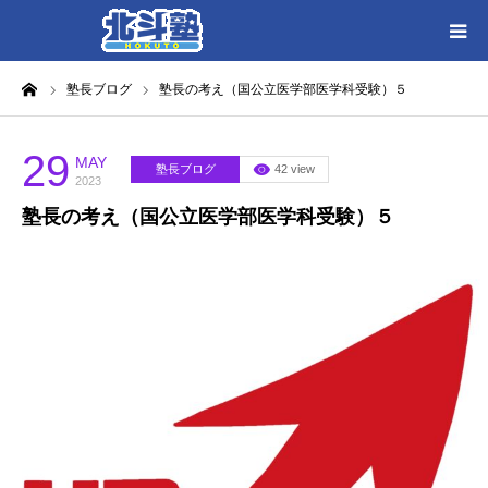
ーム
塾長ブログ
塾長の考え（国公立医学部医学科受験）５
HOME
各教室別に記事を見る
29
MAY
塾長ブログ
42 view
2023
塾長の考え（国公立医学部医学科受験）５
北斗塾／教室一覧
お問い合わせ