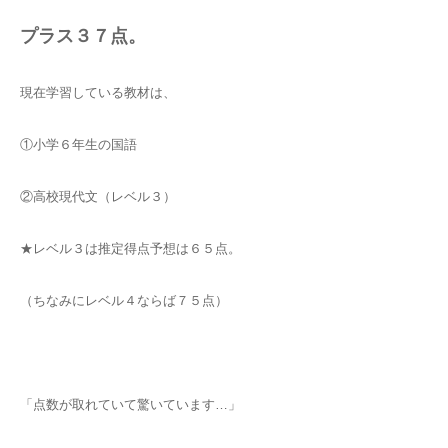
プラス３７点。
現在学習している教材は、
①小学６年生の国語
②高校現代文（レベル３）
★レベル３は推定得点予想は６５点。
（ちなみにレベル４ならば７５点）
「点数が取れていて驚いています…」