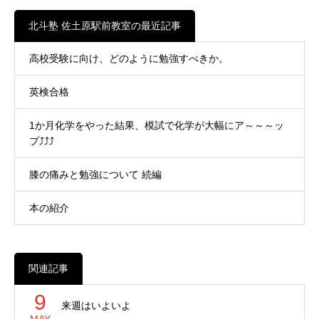
北斗塾 佐土原駅前教室の最近記事
高校受験に向け、どのように勉強すべきか。
英検合格
1か月化学をやった結果、模試で化学が大幅にア～～～ッ
プ⤴⤴⤴
膝の痛みと勉強について 続編
本の紹介
関連記事
9
来週はいよいよ
MAY