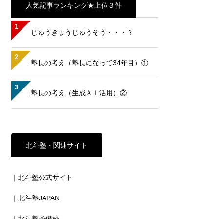
人気記事ランキング★上位３件
1
じゅうきょうじゅうそう・・・？
2
塾長の考え（塾長になって34年目）①
3
塾長の考え（生成ＡＩ活用）②
北斗塾・関連サイト
｜北斗塾公式サイト
｜北斗塾JAPAN
｜北斗塾予備校