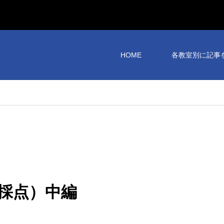
HOME
各教室別に記事
採点）中編