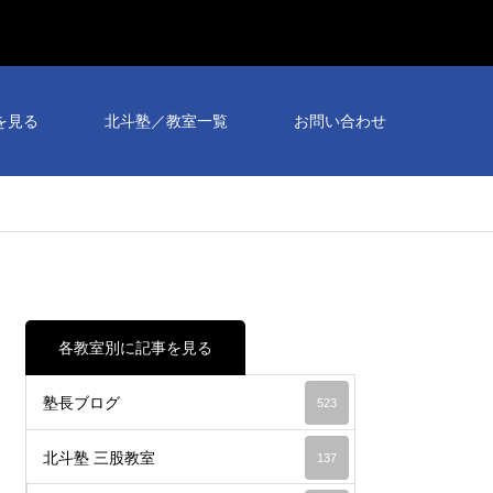
個別
相談
を見る
北斗塾／教室一覧
お問い合わせ
会予
約受
付
中！
各教室別に記事を見る
塾長ブログ
523
北斗塾 三股教室
137