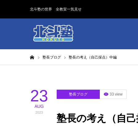
北斗塾の世界 全教室一気見せ
ホーム
塾長ブログ
塾長の考え（自己採点）中編
23
塾長ブログ
33 view
AUG
2023
塾長の考え（自己