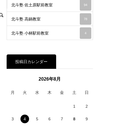
北斗塾 佐土原駅前教室
94
北斗塾 高鍋教室
78
北斗塾 小林駅前教室
4
投稿日カレンダー
2026年8月
月
火
水
木
金
土
日
1
2
3
4
5
6
7
8
9