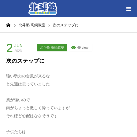
ーム
北斗塾 高鍋教室
次のステップに
HOME
各教室別に記事を見る
2
JUN
北斗塾 高鍋教室
49 view
2023
次のステップに
北斗塾／教室一覧
強い勢力の台風が来るな
お問い合わせ
と先週は思っていました
風が強いので
雨がちょっと激しく降っていますが
それほど心配はなさそうです
子供たちは