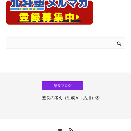
塾長ブログ
塾長の考え（生成ＡＩ活用）③