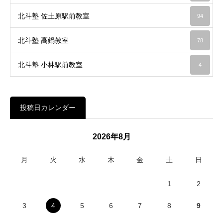
北斗塾 佐土原駅前教室
94
北斗塾 高鍋教室
78
北斗塾 小林駅前教室
4
投稿日カレンダー
2026年8月
月
火
水
木
金
土
日
1
2
3
4
5
6
7
8
9