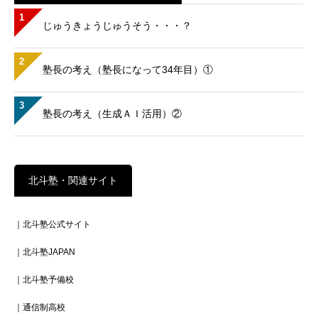
1
じゅうきょうじゅうそう・・・？
2
塾長の考え（塾長になって34年目）①
3
塾長の考え（生成ＡＩ活用）②
北斗塾・関連サイト
｜北斗塾公式サイト
｜北斗塾JAPAN
｜北斗塾予備校
｜通信制高校