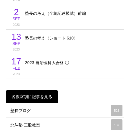
2
塾長の考え（全統記述模試）前編
SEP
2023
13
塾長の考え（ショート 610）
SEP
2023
17
2023 自治医科大合格 ①
FEB
2023
各教室別に記事を見る
塾長ブログ
523
北斗塾 三股教室
137