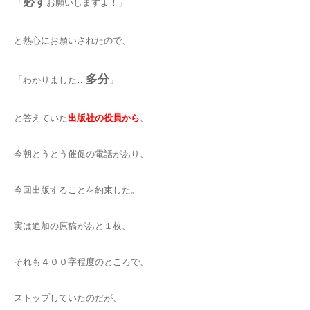
必ず
「
お願いしますよ！」
と熱心にお願いされたので、
多分
「わかりました…
」
と答えていた
出版社の役員から
、
今朝とうとう催促の電話があり、
今回出版することを約束した。
実は追加の原稿があと１枚、
それも４００字程度のところで、
ストップしていたのだが、