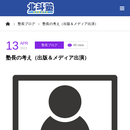
ーム
塾長ブログ
塾長の考え（出版＆メディア出演）
HOME
各教室別に記事を見る
13
APR
塾長ブログ
49 view
2023
塾長の考え（出版＆メディア出演）
北斗塾／教室一覧
お問い合わせ