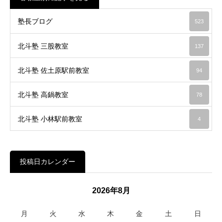
塾長ブログ
523
北斗塾 三股教室
137
北斗塾 佐土原駅前教室
94
北斗塾 高鍋教室
78
北斗塾 小林駅前教室
4
投稿日カレンダー
2026年8月
月
火
水
木
金
土
日