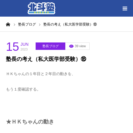
ーム
塾長ブログ
塾長の考え（私大医学部受験）⑱
HOME
各教室別に記事を見る
15
JUN
塾長ブログ
39 view
2023
塾長の考え（私大医学部受験）⑱
北斗塾／教室一覧
ＨＫちゃんの１年目と２年目の動きを、
お問い合わせ
もう１度確認する。
★ＨＫちゃんの動き