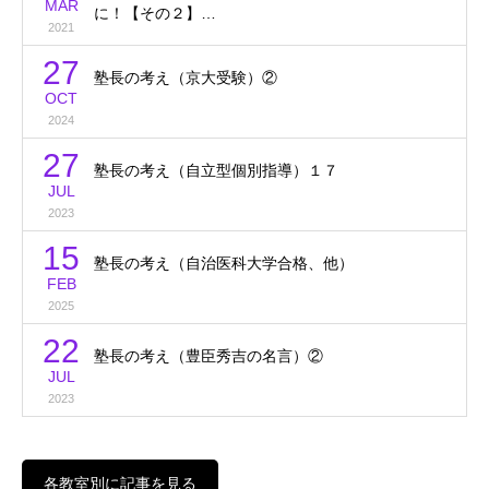
MAR
に！【その２】…
2021
27
塾長の考え（京大受験）②
OCT
2024
27
塾長の考え（自立型個別指導）１７
JUL
2023
15
塾長の考え（自治医科大学合格、他）
FEB
2025
22
塾長の考え（豊臣秀吉の名言）②
JUL
2023
各教室別に記事を見る