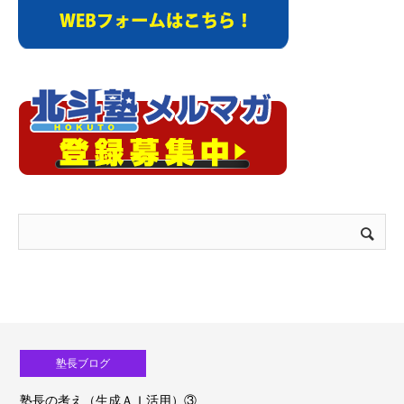
塾長ブログ
塾長の考え（生成ＡＩ活用）③