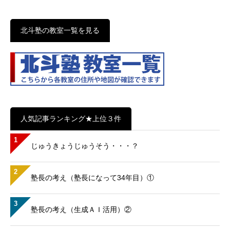
北斗塾の教室一覧を見る
人気記事ランキング★上位３件
1
じゅうきょうじゅうそう・・・？
2
塾長の考え（塾長になって34年目）①
3
塾長の考え（生成ＡＩ活用）②