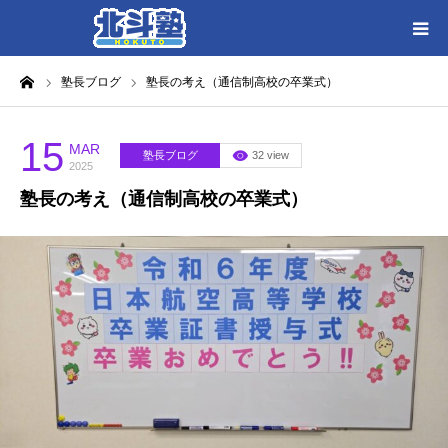
ーム
塾長ブログ
塾長の考え（通信制高校の卒業式）
HOME
各教室別に記事を見る
15
MAR
塾長ブログ
32 view
2025
塾長の考え（通信制高校の卒業式）
北斗塾／教室一覧
お問い合わせ