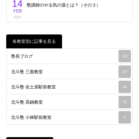
14
塾講師のやる気の源とは？（その３）
FEB
2023
各教室別に記事を見る
塾長ブログ
523
北斗塾 三股教室
137
北斗塾 佐土原駅前教室
94
北斗塾 高鍋教室
78
北斗塾 小林駅前教室
4