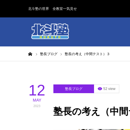
北斗塾の世界 全教室一気見せ
ホーム
塾長ブログ
塾長の考え（中間テスト）３
12
塾長ブログ
52 view
MAY
2023
塾長の考え（中間