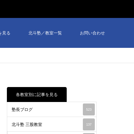
個別
相談
を見る
北斗塾／教室一覧
お問い合わせ
会予
約受
付
中！
各教室別に記事を見る
塾長ブログ
523
北斗塾 三股教室
137