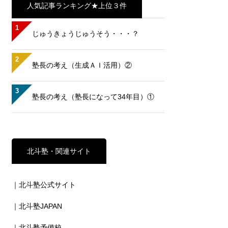
人気記事ランキング★上位３件
1
じゅうきょうじゅうそう・・・？
2
塾長の考え（生成ＡＩ活用）②
3
塾長の考え（塾長になって34年目）①
北斗塾・関連サイト
｜北斗塾公式サイト
｜北斗塾JAPAN
｜北斗塾予備校