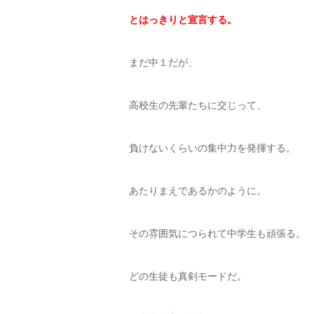
とはっきりと宣言する。
まだ中１だが、
高校生の先輩たちに交じって、
負けないくらいの集中力を発揮する。
あたりまえであるかのように。
その雰囲気につられて中学生も頑張る。
どの生徒も真剣モードだ。