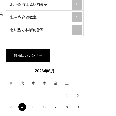
北斗塾 佐土原駅前教室
94
北斗塾 高鍋教室
78
北斗塾 小林駅前教室
4
投稿日カレンダー
2026年8月
月
火
水
木
金
土
日
1
2
3
4
5
6
7
8
9