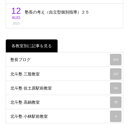
12
塾長の考え（自立型個別指導）２５
AUG
2023
各教室別に記事を見る
塾長ブログ
523
北斗塾 三股教室
137
北斗塾 佐土原駅前教室
94
北斗塾 高鍋教室
78
北斗塾 小林駅前教室
4