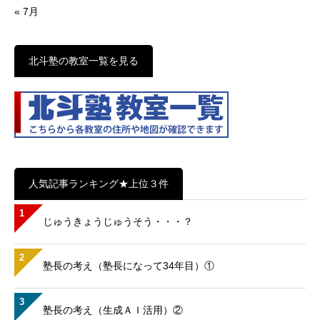
« 7月
北斗塾の教室一覧を見る
人気記事ランキング★上位３件
1
じゅうきょうじゅうそう・・・？
2
塾長の考え（塾長になって34年目）①
3
塾長の考え（生成ＡＩ活用）②