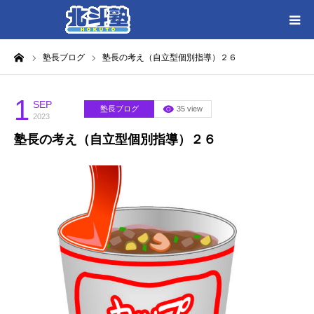
ーム
塾長ブログ
塾長の考え（自立型個別指導）２６
HOME
各教室別に記事を見る
1
SEP
塾長ブログ
35 view
2023
塾長の考え（自立型個別指導）２６
北斗塾／教室一覧
お問い合わせ