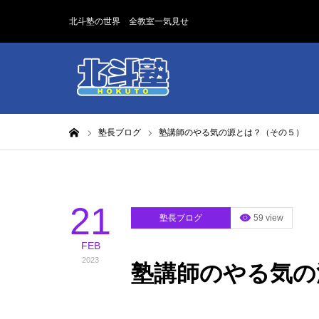
北斗塾の世界 全教室一気見せ
ホーム
塾長ブログ
塾講師のやる気の源とは？（その５）
21
塾長ブログ
59 view
FEB
2023
塾講師のやる気の