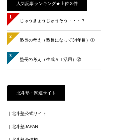
人気記事ランキング★上位３件
1
じゅうきょうじゅうそう・・・？
2
塾長の考え（塾長になって34年目）①
3
塾長の考え（生成ＡＩ活用）②
北斗塾・関連サイト
｜北斗塾公式サイト
｜北斗塾JAPAN
｜北斗塾予備校