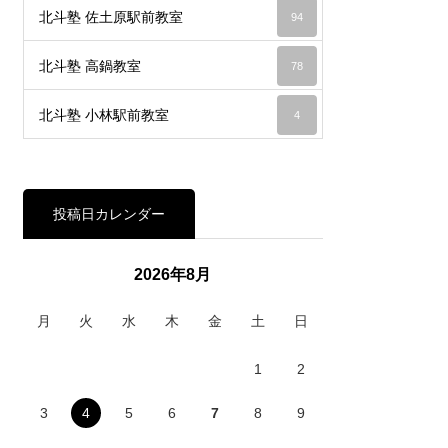
北斗塾 佐土原駅前教室
94
北斗塾 高鍋教室
78
北斗塾 小林駅前教室
4
投稿日カレンダー
2026年8月
月
火
水
木
金
土
日
1
2
3
4
5
6
7
8
9