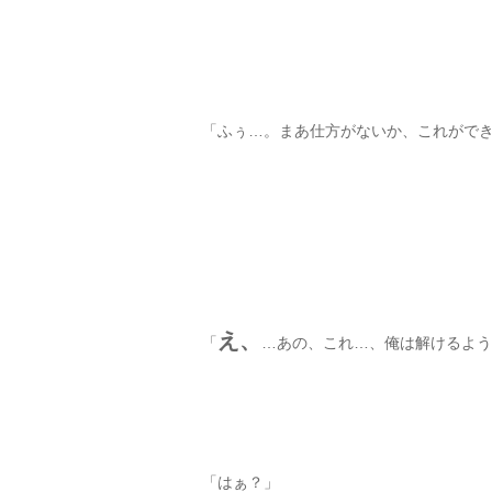
「ふぅ…。まあ仕方がないか、これがで
え、
「
…あの、これ…、俺は解けるよう
「はぁ？」