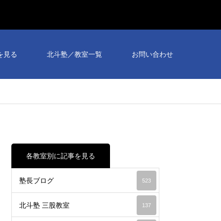
を見る
北斗塾／教室一覧
お問い合わせ
各教室別に記事を見る
塾長ブログ
523
北斗塾 三股教室
137