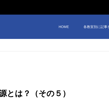
HOME
各教室別に記事
源とは？（その５）