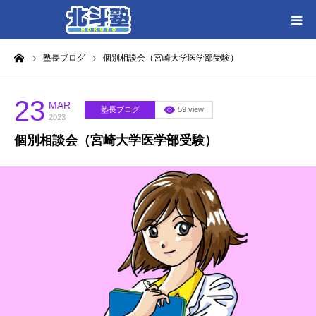
ーム
塾長ブログ
個別相談会（宮崎大学医学部受験）
HOME
各教室別に記事を見る
23
MAR
塾長ブログ
59 view
2023
個別相談会（宮崎大学医学部受験）
北斗塾／教室一覧
お問い合わせ