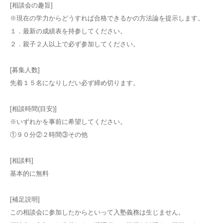
[相談会の趣旨]
※現在の学力からどうすれば合格できるかの方法論を提示します。
１．最新の成績表を持参してください。
２．親子２人以上で必ず参加してください。
[募集人数]
先着１５名になりしだい必ず締め切ります。
[相談時間(目安)]
※いずれかを事前に希望してください。
①９０分②２時間③その他
[相談料]
基本的に無料
[補足説明]
この相談会に参加したからといって入塾義務は生じません。