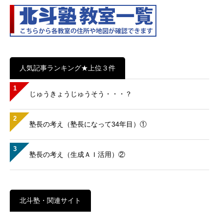
人気記事ランキング★上位３件
1
じゅうきょうじゅうそう・・・？
2
塾長の考え（塾長になって34年目）①
3
塾長の考え（生成ＡＩ活用）②
北斗塾・関連サイト