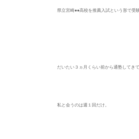
県立宮崎●●高校を推薦入試という形で受
だいたい３ヵ月くらい前から通塾してき
私と会うのは週１回だけ。