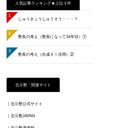
人気記事ランキング★上位３件
1
じゅうきょうじゅうそう・・・？
2
塾長の考え（塾長になって34年目）①
3
塾長の考え（生成ＡＩ活用）②
北斗塾・関連サイト
｜北斗塾公式サイト
｜北斗塾JAPAN
｜北斗塾予備校