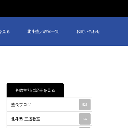
個別
相談
を見る
北斗塾／教室一覧
お問い合わせ
会予
約受
付
中！
各教室別に記事を見る
塾長ブログ
523
北斗塾 三股教室
137