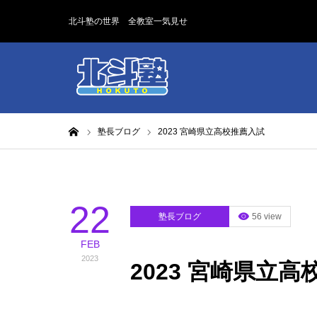
北斗塾の世界 全教室一気見せ
ホーム
塾長ブログ
2023 宮崎県立高校推薦入試
22
塾長ブログ
56 view
FEB
2023
2023 宮崎県立