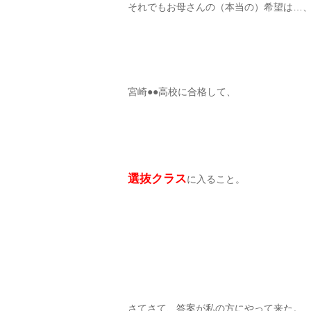
それでもお母さんの（本当の）希望は…
宮崎●●高校に合格して、
選抜クラス
に入ること。
さてさて、答案が私の方にやって来た。