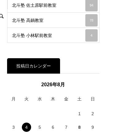
北斗塾 佐土原駅前教室
94
北斗塾 高鍋教室
78
北斗塾 小林駅前教室
4
投稿日カレンダー
2026年8月
月
火
水
木
金
土
日
1
2
3
4
5
6
7
8
9