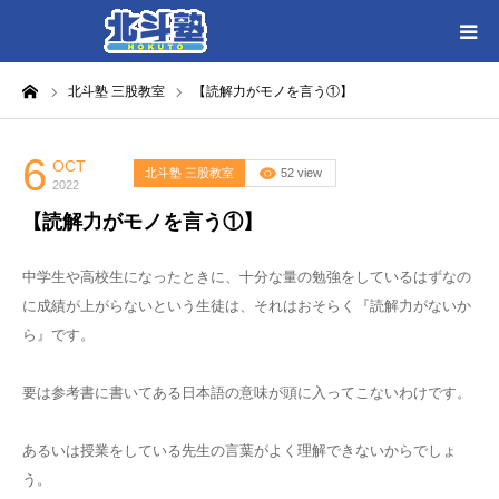
ーム
北斗塾 三股教室
【読解力がモノを言う①】
HOME
各教室別に記事を見る
6
OCT
北斗塾 三股教室
52 view
2022
【読解力がモノを言う①】
北斗塾／教室一覧
中学生や高校生になったときに、十分な量の勉強をしているはずなの
お問い合わせ
に成績が上がらないという生徒は、それはおそらく『読解力がないか
ら』です。
要は参考書に書いてある日本語の意味が頭に入ってこないわけです。
あるいは授業をしている先生の言葉がよく理解できないからでしょ
う。