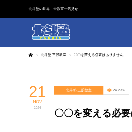
北斗塾の世界 全教室一気見せ
ホーム
北斗塾 三股教室
〇〇を変える必要はありません。
21
北斗塾 三股教室
24 view
NOV
2024
〇〇を変える必要