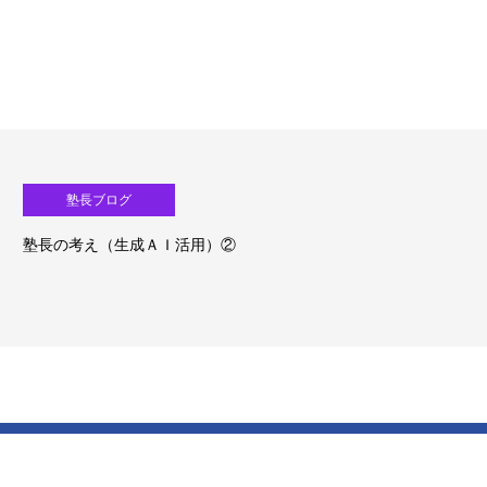
塾長ブログ
塾長の考え（生成ＡＩ活用）①