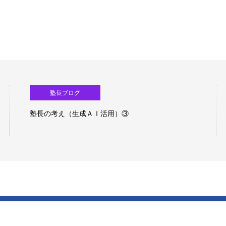
塾長ブログ
塾長の考え（生成ＡＩ活用）②
Copyright ©
北斗塾の世界