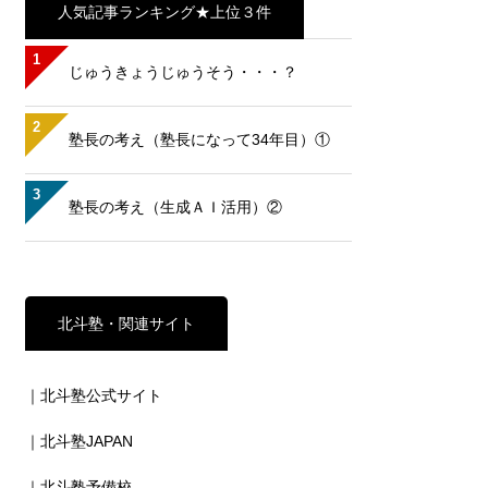
人気記事ランキング★上位３件
1
じゅうきょうじゅうそう・・・？
2
塾長の考え（塾長になって34年目）①
3
塾長の考え（生成ＡＩ活用）②
北斗塾・関連サイト
｜北斗塾公式サイト
｜北斗塾JAPAN
｜北斗塾予備校