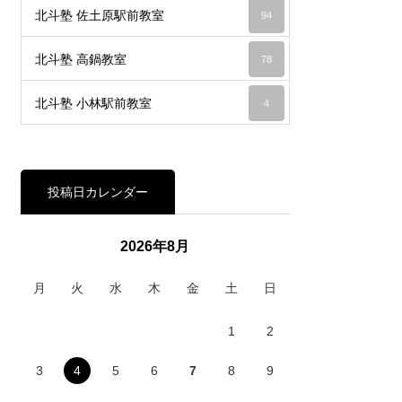
北斗塾 佐土原駅前教室
94
北斗塾 高鍋教室
78
北斗塾 小林駅前教室
4
投稿日カレンダー
2026年8月
月
火
水
木
金
土
日
1
2
3
4
5
6
7
8
9