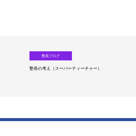
塾長ブログ
塾長の考え（生成ＡＩ活用）③