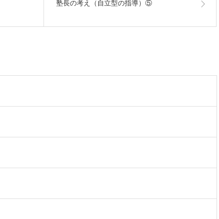
】
塾長の考え（自立型の指導）⑤