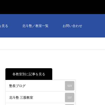
を見る
北斗塾／教室一覧
お問い合わせ
各教室別に記事を見る
塾長ブログ
523
北斗塾 三股教室
137