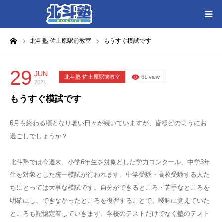
ーム
北斗塾 佐土原駅前教室
もうすぐ模試です
HOME
各教室別に記事を見る
29
JUN
北斗塾 佐土原駅前教室
61 view
2021
もうすぐ模試です
北斗塾／教室一覧
6月も終わる頃となり暑い日々が続いていますが、皆様どのようにお
お問い合わせ
過ごしでしょうか？
北斗塾では今週末、小学6年生を対象とした学力コンクール、中学3年
生を対象とした統一模試が行われます。中学受験・高校受験する人た
ちにとっては大事な模試です。自分ができるところ・苦手なところを
明確にし、できなかったところを復習することで、曖昧に覚えていた
ところも記憶定着していきます。学校のテストだけでなく塾のテスト