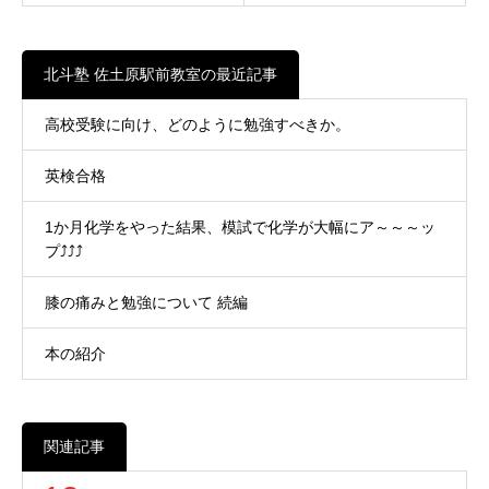
北斗塾 佐土原駅前教室の最近記事
高校受験に向け、どのように勉強すべきか。
英検合格
1か月化学をやった結果、模試で化学が大幅にア～～～ッ
プ⤴⤴⤴
膝の痛みと勉強について 続編
本の紹介
関連記事