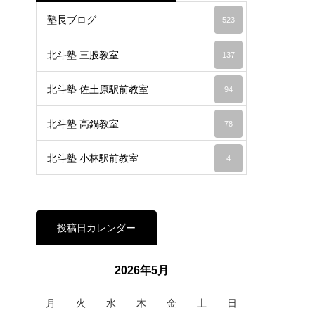
塾長ブログ
523
北斗塾 三股教室
137
北斗塾 佐土原駅前教室
94
北斗塾 高鍋教室
78
北斗塾 小林駅前教室
4
投稿日カレンダー
2026年5月
月
火
水
木
金
土
日