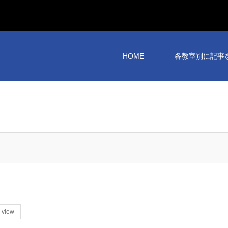
HOME
各教室別に記事
 view