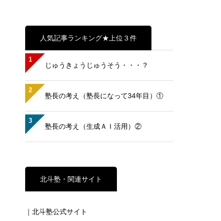
人気記事ランキング★上位３件
1
じゅうきょうじゅうそう・・・？
2
塾長の考え（塾長になって34年目）①
3
塾長の考え（生成ＡＩ活用）②
北斗塾・関連サイト
｜北斗塾公式サイト