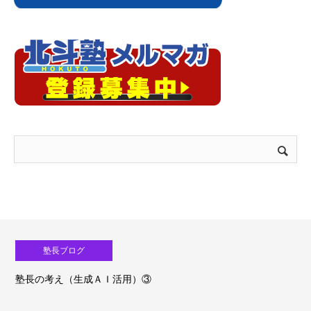
塾長ブログ
塾長の考え（生成ＡＩ活用）③