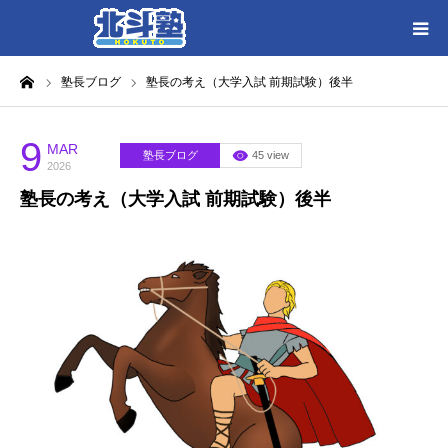
ーム
塾長ブログ
塾長の考え（大学入試 前期試験）後半
HOME
各教室別に記事を見る
9
MAR
塾長ブログ
45 view
2026
塾長の考え（大学入試 前期試験）後半
北斗塾／教室一覧
お問い合わせ