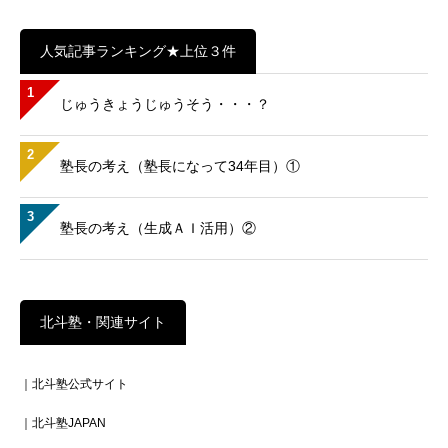
人気記事ランキング★上位３件
1
じゅうきょうじゅうそう・・・？
2
塾長の考え（塾長になって34年目）①
3
塾長の考え（生成ＡＩ活用）②
北斗塾・関連サイト
｜北斗塾公式サイト
｜北斗塾JAPAN