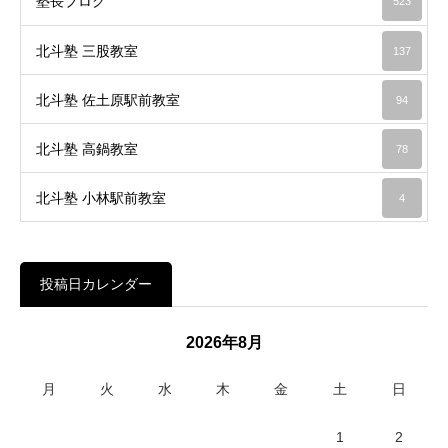
塾長ブログ
523
北斗塾 三股教室
137
北斗塾 佐土原駅前教室
94
北斗塾 高鍋教室
78
北斗塾 小林駅前教室
4
投稿日カレンダー
2026年8月
月
火
水
木
金
土
日
1
2