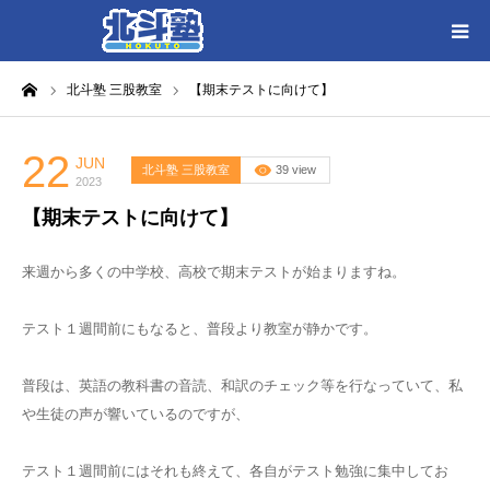
ーム
北斗塾 三股教室
【期末テストに向けて】
HOME
各教室別に記事を見る
22
JUN
北斗塾 三股教室
39 view
2023
【期末テストに向けて】
北斗塾／教室一覧
来週から多くの中学校、高校で期末テストが始まりますね。
お問い合わせ
テスト１週間前にもなると、普段より教室が静かです。
普段は、英語の教科書の音読、和訳のチェック等を行なっていて、私
や生徒の声が響いているのですが、
テスト１週間前にはそれも終えて、各自がテスト勉強に集中してお