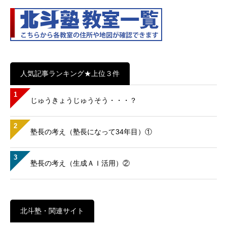
人気記事ランキング★上位３件
1
じゅうきょうじゅうそう・・・？
2
塾長の考え（塾長になって34年目）①
3
塾長の考え（生成ＡＩ活用）②
北斗塾・関連サイト